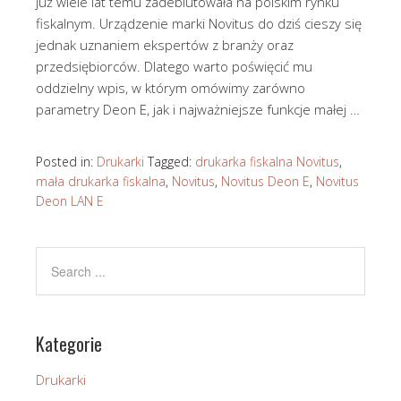
już wiele lat temu zadebiutowała na polskim rynku
fiskalnym. Urządzenie marki Novitus do dziś cieszy się
jednak uznaniem ekspertów z branży oraz
przedsiębiorców. Dlatego warto poświęcić mu
oddzielny wpis, w którym omówimy zarówno
parametry Deon E, jak i najważniejsze funkcje małej …
Posted in:
Drukarki
Tagged:
drukarka fiskalna Novitus
,
mała drukarka fiskalna
,
Novitus
,
Novitus Deon E
,
Novitus
Deon LAN E
Kategorie
Drukarki