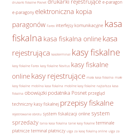
drukarki rejestrujące
e-paragon
drukarki fiskalne Posnet
elektroniczna kopia
e-paragony
kasa
paragonów
interfejsy komunikacyjne
Farex
fiskalna
kasa
kasa fiskalna online
kasy fiskalne
rejestrująca
kasoterminal
kasy fiskalne
kasy fiskalne Farex
kasy fiskalne Novitus
kasy rejestrujące
online
mała kasa fiskalna
małe
kasy fiskalne
mobilna kasa fiskalna
mobilne kasy fiskalne
najtańsza kasa
obowiązki podatnika
Posnet
przegląd
fiskalna
przepisy fiskalne
techniczny kasy fiskalnej
system
system fiskalizacji online
rejestrowanie obrotu
sprzedaży
terminale
tania kasa fiskalna
tanie kasy fiskalne
płatnicze
terminal płatniczy
ulga za kasę fiskalną online
ulga za