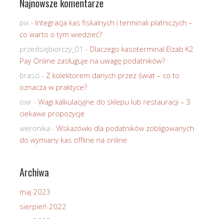
Najnowsze komentarze
pix
-
Integracja kas fiskalnych i terminali płatniczych –
co warto o tym wiedzieć?
przedsiębiorczy_01
-
Dlaczego kasoterminal Elzab K2
Pay Online zasługuje na uwagę podatników?
brasci
-
Z kolektorem danych przez świat – co to
oznacza w praktyce?
oxir
-
Wagi kalkulacyjne do sklepu lub restauracji – 3
ciekawe propozycje
weronika
-
Wskazówki dla podatników zobligowanych
do wymiany kas offline na online
Archiwa
maj 2023
sierpień 2022