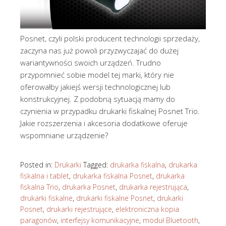
Posnet, czyli polski producent technologii sprzedaży,
zaczyna nas już powoli przyzwyczajać do dużej
wariantywności swoich urządzeń. Trudno
przypomnieć sobie model tej marki, który nie
oferowałby jakiejś wersji technologicznej lub
konstrukcyjnej. Z podobną sytuacją mamy do
czynienia w przypadku drukarki fiskalnej Posnet Trio.
Jakie rozszerzenia i akcesoria dodatkowe oferuje
wspomniane urządzenie?
Posted in:
Drukarki
Tagged:
drukarka fiskalna
,
drukarka
fiskalna i tablet
,
drukarka fiskalna Posnet
,
drukarka
fiskalna Trio
,
drukarka Posnet
,
drukarka rejestrująca
,
drukarki fiskalne
,
drukarki fiskalne Posnet
,
drukarki
Posnet
,
drukarki rejestrujące
,
elektroniczna kopia
paragonów
,
interfejsy komunikacyjne
,
moduł Bluetooth
,