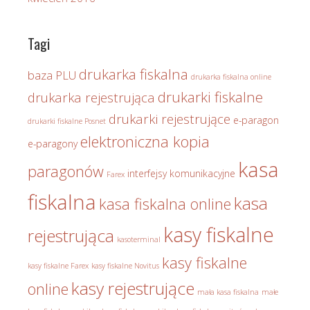
Tagi
drukarka fiskalna
baza PLU
drukarka fiskalna online
drukarki fiskalne
drukarka rejestrująca
drukarki rejestrujące
e-paragon
drukarki fiskalne Posnet
elektroniczna kopia
e-paragony
kasa
paragonów
interfejsy komunikacyjne
Farex
fiskalna
kasa
kasa fiskalna online
kasy fiskalne
rejestrująca
kasoterminal
kasy fiskalne
kasy fiskalne Farex
kasy fiskalne Novitus
kasy rejestrujące
online
mała kasa fiskalna
małe