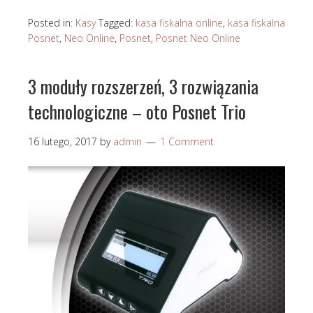
Posted in:
Kasy
Tagged:
kasa fiskalna online
,
kasa fiskalna
Posnet
,
Neo Online
,
Posnet
,
Posnet Neo Online
3 moduły rozszerzeń, 3 rozwiązania
technologiczne – oto Posnet Trio
16 lutego, 2017
by
admin
1 Comment