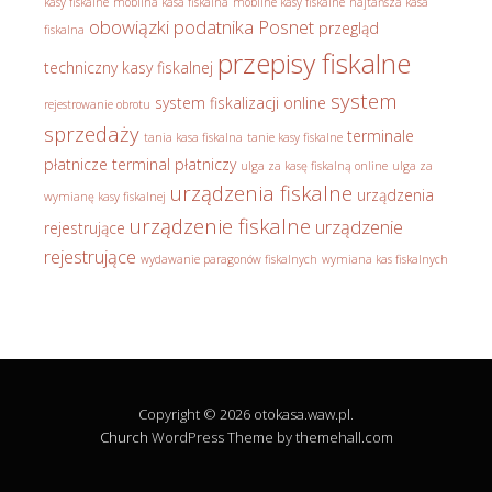
kasy fiskalne
mobilna kasa fiskalna
mobilne kasy fiskalne
najtańsza kasa
obowiązki podatnika
Posnet
przegląd
fiskalna
przepisy fiskalne
techniczny kasy fiskalnej
system
system fiskalizacji online
rejestrowanie obrotu
sprzedaży
terminale
tania kasa fiskalna
tanie kasy fiskalne
płatnicze
terminal płatniczy
ulga za kasę fiskalną online
ulga za
urządzenia fiskalne
urządzenia
wymianę kasy fiskalnej
urządzenie fiskalne
urządzenie
rejestrujące
rejestrujące
wydawanie paragonów fiskalnych
wymiana kas fiskalnych
Copyright © 2026 otokasa.waw.pl.
Church
WordPress Theme by themehall.com