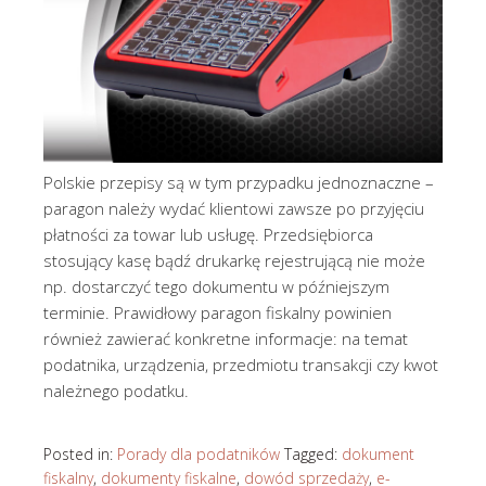
Polskie przepisy są w tym przypadku jednoznaczne –
paragon należy wydać klientowi zawsze po przyjęciu
płatności za towar lub usługę. Przedsiębiorca
stosujący kasę bądź drukarkę rejestrującą nie może
np. dostarczyć tego dokumentu w późniejszym
terminie. Prawidłowy paragon fiskalny powinien
również zawierać konkretne informacje: na temat
podatnika, urządzenia, przedmiotu transakcji czy kwot
należnego podatku.
Posted in:
Porady dla podatników
Tagged:
dokument
fiskalny
,
dokumenty fiskalne
,
dowód sprzedaży
,
e-