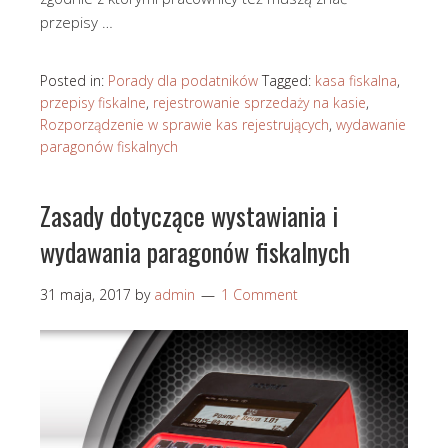
przepisy …
Posted in:
Porady dla podatników
Tagged:
kasa fiskalna
,
przepisy fiskalne
,
rejestrowanie sprzedaży na kasie
,
Rozporządzenie w sprawie kas rejestrujących
,
wydawanie
paragonów fiskalnych
Zasady dotyczące wystawiania i
wydawania paragonów fiskalnych
31 maja, 2017
by
admin
1 Comment