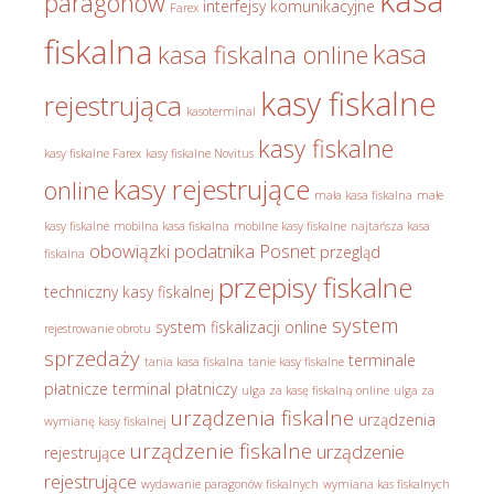
kasa
paragonów
interfejsy komunikacyjne
Farex
fiskalna
kasa
kasa fiskalna online
kasy fiskalne
rejestrująca
kasoterminal
kasy fiskalne
kasy fiskalne Farex
kasy fiskalne Novitus
kasy rejestrujące
online
mała kasa fiskalna
małe
kasy fiskalne
mobilna kasa fiskalna
mobilne kasy fiskalne
najtańsza kasa
obowiązki podatnika
Posnet
przegląd
fiskalna
przepisy fiskalne
techniczny kasy fiskalnej
system
system fiskalizacji online
rejestrowanie obrotu
sprzedaży
terminale
tania kasa fiskalna
tanie kasy fiskalne
płatnicze
terminal płatniczy
ulga za kasę fiskalną online
ulga za
urządzenia fiskalne
urządzenia
wymianę kasy fiskalnej
urządzenie fiskalne
urządzenie
rejestrujące
rejestrujące
wydawanie paragonów fiskalnych
wymiana kas fiskalnych