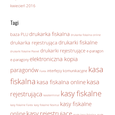
kwiecień 2016
Tagi
drukarka fiskalna
baza PLU
drukarka fiskalna online
drukarki fiskalne
drukarka rejestrująca
drukarki rejestrujące
e-paragon
drukarki fiskalne Posnet
elektroniczna kopia
e-paragony
kasa
paragonów
interfejsy komunikacyjne
Farex
fiskalna
kasa
kasa fiskalna online
kasy fiskalne
rejestrująca
kasoterminal
kasy fiskalne
kasy fiskalne Farex
kasy fiskalne Novitus
kasy rejestrujące
online
mała kasa fiskalna
małe