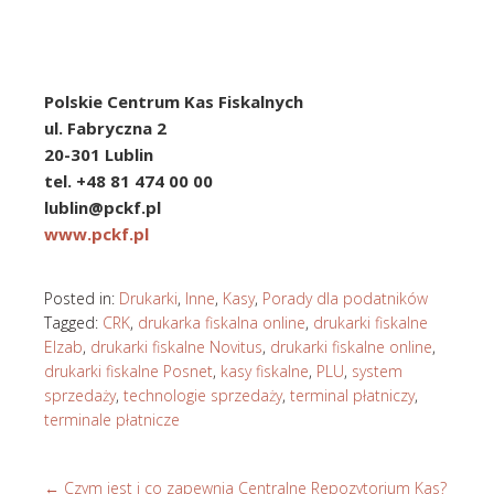
Polskie Centrum Kas Fiskalnych
ul. Fabryczna 2
20-301 Lublin
tel. +48 81 474 00 00
lublin@pckf.pl
www.pckf.pl
Posted in:
Drukarki
,
Inne
,
Kasy
,
Porady dla podatników
Tagged:
CRK
,
drukarka fiskalna online
,
drukarki fiskalne
Elzab
,
drukarki fiskalne Novitus
,
drukarki fiskalne online
,
drukarki fiskalne Posnet
,
kasy fiskalne
,
PLU
,
system
sprzedaży
,
technologie sprzedaży
,
terminal płatniczy
,
terminale płatnicze
←
Czym jest i co zapewnia Centralne Repozytorium Kas?