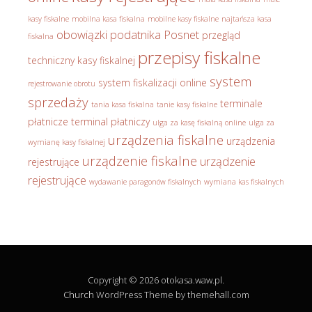
kasy fiskalne
mobilna kasa fiskalna
mobilne kasy fiskalne
najtańsza kasa
obowiązki podatnika
Posnet
przegląd
fiskalna
przepisy fiskalne
techniczny kasy fiskalnej
system
system fiskalizacji online
rejestrowanie obrotu
sprzedaży
terminale
tania kasa fiskalna
tanie kasy fiskalne
płatnicze
terminal płatniczy
ulga za kasę fiskalną online
ulga za
urządzenia fiskalne
urządzenia
wymianę kasy fiskalnej
urządzenie fiskalne
urządzenie
rejestrujące
rejestrujące
wydawanie paragonów fiskalnych
wymiana kas fiskalnych
Copyright © 2026 otokasa.waw.pl.
Church
WordPress Theme by themehall.com