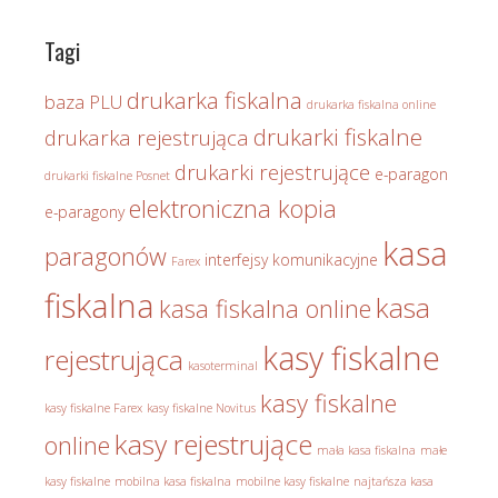
Tagi
drukarka fiskalna
baza PLU
drukarka fiskalna online
drukarki fiskalne
drukarka rejestrująca
drukarki rejestrujące
e-paragon
drukarki fiskalne Posnet
elektroniczna kopia
e-paragony
kasa
paragonów
interfejsy komunikacyjne
Farex
fiskalna
kasa
kasa fiskalna online
kasy fiskalne
rejestrująca
kasoterminal
kasy fiskalne
kasy fiskalne Farex
kasy fiskalne Novitus
kasy rejestrujące
online
mała kasa fiskalna
małe
kasy fiskalne
mobilna kasa fiskalna
mobilne kasy fiskalne
najtańsza kasa