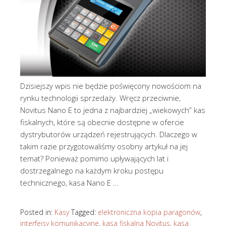
Dzisiejszy wpis nie będzie poświęcony nowościom na
rynku technologii sprzedaży. Wręcz przeciwnie,
Novitus Nano E to jedna z najbardziej „wiekowych” kas
fiskalnych, które są obecnie dostępne w ofercie
dystrybutorów urządzeń rejestrujących. Dlaczego w
takim razie przygotowaliśmy osobny artykuł na jej
temat? Ponieważ pomimo upływających lat i
dostrzegalnego na każdym kroku postępu
technicznego, kasa Nano E …
Posted in:
Kasy
Tagged:
elektroniczna kopia paragonów
,
interfejsy komunikacyjne
,
kasa fiskalna Novitus
,
kasa