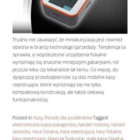
Trudno nie zauważyć, że miniaturyzacja jest również
obecna w branży technologii sprzedaży. Tendencja ta
sprawiła, iż współczesne urządzenia fiskalne
wyróżniają się znacznie mniejszymi gabarytami, niż
jeszcze kilka czy kilkanaście lat temu. Co więcej, do
dyspozycji przedsiębiorców są dziś mobilne kasy
rejestrujące, które wyróżniają się nie tylko
kompaktową konstrukcją, ale także ciekawą
funkcjonalnością.
Posted in:
Kasy
,
Porady dla podatników
Tagged:
elektroniczna kopia paragonów
,
handel mobilny
,
handel
obwoźny
,
kasa fiskalna
,
kasa rejestrująca
,
kasy fiskalne
,
kasy rejestrujące
,
klawisze funkcyjne
,
mała kasa fiskalna
,