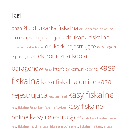
Tagi
drukarka fiskalna
baza PLU
drukarka fiskalna online
drukarki fiskalne
drukarka rejestrująca
drukarki rejestrujące
e-paragon
drukarki fiskalne Posnet
elektroniczna kopia
e-paragony
kasa
paragonów
interfejsy komunikacyjne
Farex
fiskalna
kasa
kasa fiskalna online
kasy fiskalne
rejestrująca
kasoterminal
kasy fiskalne
kasy fiskalne Farex
kasy fiskalne Novitus
kasy rejestrujące
online
mała kasa fiskalna
małe
kasy fiskalne
mobilna kasa fiskalna
mobilne kasy fiskalne
najtańsza kasa