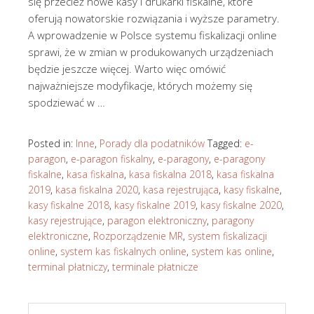
się przecież nowe kasy i drukarki fiskalne, które
oferują nowatorskie rozwiązania i wyższe parametry.
A wprowadzenie w Polsce systemu fiskalizacji online
sprawi, że w zmian w produkowanych urządzeniach
będzie jeszcze więcej. Warto więc omówić
najważniejsze modyfikacje, których możemy się
spodziewać w …
Posted in:
Inne
,
Porady dla podatników
Tagged:
e-
paragon
,
e-paragon fiskalny
,
e-paragony
,
e-paragony
fiskalne
,
kasa fiskalna
,
kasa fiskalna 2018
,
kasa fiskalna
2019
,
kasa fiskalna 2020
,
kasa rejestrująca
,
kasy fiskalne
,
kasy fiskalne 2018
,
kasy fiskalne 2019
,
kasy fiskalne 2020
,
kasy rejestrujące
,
paragon elektroniczny
,
paragony
elektroniczne
,
Rozporządzenie MR
,
system fiskalizacji
online
,
system kas fiskalnych online
,
system kas online
,
terminal płatniczy
,
terminale płatnicze