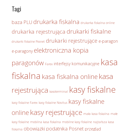
Tagi
drukarka fiskalna
baza PLU
drukarka fiskalna online
drukarki fiskalne
drukarka rejestrująca
drukarki rejestrujące
e-paragon
drukarki fiskalne Posnet
elektroniczna kopia
e-paragony
kasa
paragonów
interfejsy komunikacyjne
Farex
fiskalna
kasa
kasa fiskalna online
kasy fiskalne
rejestrująca
kasoterminal
kasy fiskalne
kasy fiskalne Farex
kasy fiskalne Novitus
kasy rejestrujące
online
mała kasa fiskalna
małe
kasy fiskalne
mobilna kasa fiskalna
mobilne kasy fiskalne
najtańsza kasa
obowiązki podatnika
Posnet
przegląd
fiskalna