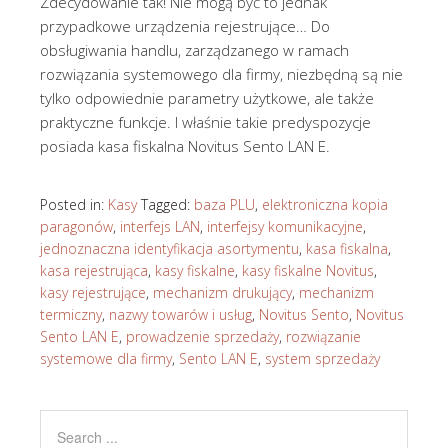
Zdecydowanie tak! Nie mogą być to jednak
przypadkowe urządzenia rejestrujące… Do
obsługiwania handlu, zarządzanego w ramach
rozwiązania systemowego dla firmy, niezbędną są nie
tylko odpowiednie parametry użytkowe, ale także
praktyczne funkcje. I właśnie takie predyspozycje
posiada kasa fiskalna Novitus Sento LAN E.
Posted in:
Kasy
Tagged:
baza PLU
,
elektroniczna kopia
paragonów
,
interfejs LAN
,
interfejsy komunikacyjne
,
jednoznaczna identyfikacja asortymentu
,
kasa fiskalna
,
kasa rejestrująca
,
kasy fiskalne
,
kasy fiskalne Novitus
,
kasy rejestrujące
,
mechanizm drukujący
,
mechanizm
termiczny
,
nazwy towarów i usług
,
Novitus Sento
,
Novitus
Sento LAN E
,
prowadzenie sprzedaży
,
rozwiązanie
systemowe dla firmy
,
Sento LAN E
,
system sprzedaży