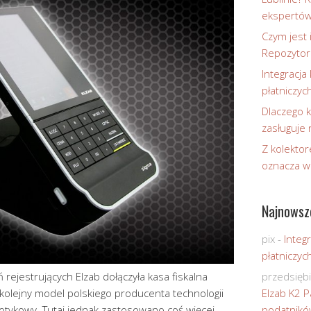
ekspertó
Czym jest 
Repozytor
Integracja 
płatniczyc
Dlaczego k
zasługuje
Z kolektor
oznacza w
Najnowsz
pix
-
Integr
płatniczyc
rejestrujących Elzab dołączyła kasa fiskalna
przedsięb
o kolejny model polskiego producenta technologii
Elzab K2 P
otykowy. Tutaj jednak zastosowano coś więcej –
podatnikó