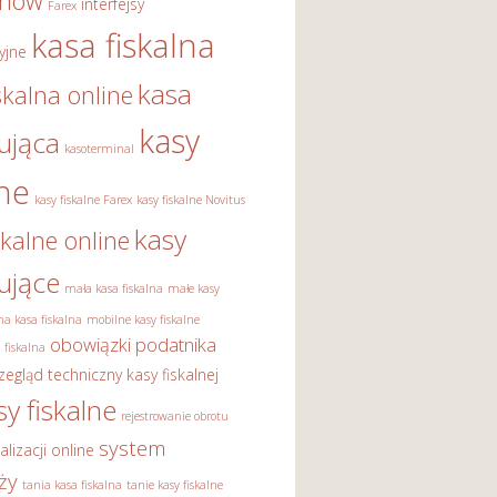
onów
interfejsy
Farex
kasa fiskalna
yjne
kasa
skalna online
kasy
rująca
kasoterminal
lne
kasy fiskalne Farex
kasy fiskalne Novitus
kasy
skalne online
rujące
mała kasa fiskalna
małe kasy
a kasa fiskalna
mobilne kasy fiskalne
obowiązki podatnika
 fiskalna
zegląd techniczny kasy fiskalnej
sy fiskalne
rejestrowanie obrotu
system
alizacji online
ży
tania kasa fiskalna
tanie kasy fiskalne