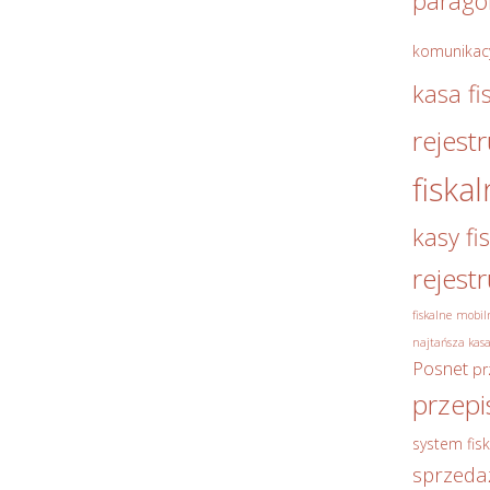
parag
komunikac
kasa fi
rejest
fiska
kasy fi
rejest
fiskalne
mobiln
najtańsza kasa
Posnet
pr
przepi
system fisk
sprzeda