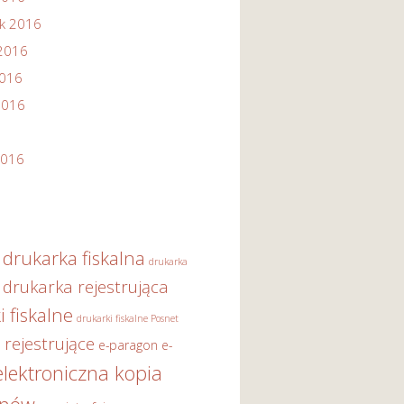
ik 2016
2016
2016
2016
2016
drukarka fiskalna
drukarka
drukarka rejestrująca
i fiskalne
drukarki fiskalne Posnet
 rejestrujące
e-paragon
e-
elektroniczna kopia