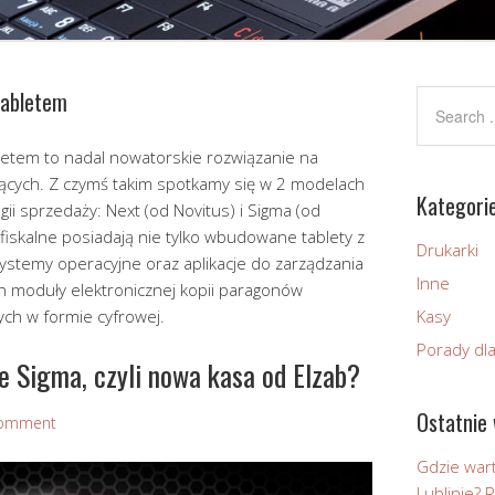
tabletem
etem to nadal nowatorskie rozwiązanie na
jących. Z czymś takim spotkamy się w 2 modelach
Kategori
i sprzedaży: Next (od Novitus) i Sigma (od
 fiskalne posiadają nie tylko wbudowane tablety z
Drukarki
ystemy operacyjne oraz aplikacje do zarządzania
Inne
 moduły elektronicznej kopii paragonów
ch w formie cyfrowej.
Kasy
Porady dl
je Sigma, czyli nowa kasa od Elzab?
Ostatnie 
omment
Gdzie wart
Lublinie?