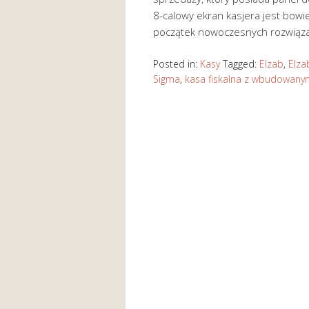
8-calowy ekran kasjera jest bow
początek nowoczesnych rozwiązań 
Posted in:
Kasy
Tagged:
Elzab
,
Elza
Sigma
,
kasa fiskalna z wbudowany