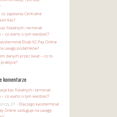
w
i co zapewnia Centralne
ium Kas?
kas fiskalnych i terminali
h – co warto o tym wiedzieć?
asoterminal Elzab K2 Pay Online
 na uwagę podatników?
em danych przez świat – co to
 praktyce?
e komentarze
acja kas fiskalnych i terminali
h – co warto o tym wiedzieć?
iorczy_01
-
Dlaczego kasoterminal
ay Online zasługuje na uwagę
w?