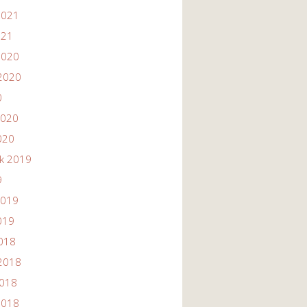
2021
021
2020
2020
0
2020
020
ik 2019
9
2019
019
2018
2018
2018
2018