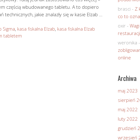
iem częścią wbudowanego tabletu. A to dopiero
brasci
-
Z 
technicznych, jakie znalazły się w kasie Elzab …
co to ozna
oxir
-
Wagi
b Sigma
,
kasa fiskalna Elzab
,
kasa fiskalna Elzab
restauracj
m tabletem
weronika
zobligowan
online
Archiwa
maj 2023
sierpień 
maj 2022
luty 2022
grudzień 
wrzesień 