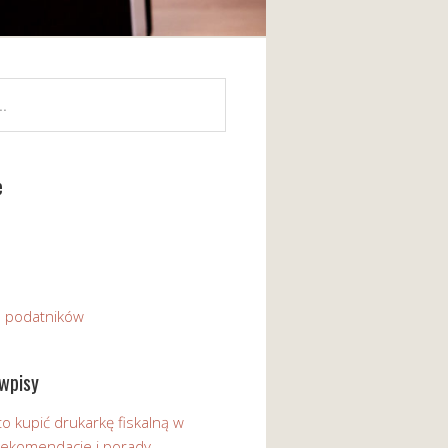
e
a podatników
wpisy
o kupić drukarkę fiskalną w
 Rekomendacje i porady