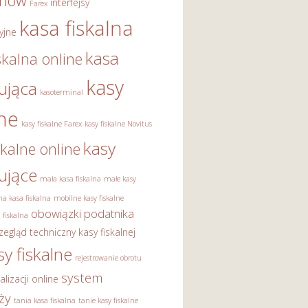
onów
interfejsy
Farex
kasa fiskalna
yjne
kasa
skalna online
kasy
rująca
kasoterminal
lne
kasy fiskalne Farex
kasy fiskalne Novitus
kasy
skalne online
rujące
mała kasa fiskalna
małe kasy
a kasa fiskalna
mobilne kasy fiskalne
obowiązki podatnika
 fiskalna
zegląd techniczny kasy fiskalnej
sy fiskalne
rejestrowanie obrotu
system
alizacji online
ży
tania kasa fiskalna
tanie kasy fiskalne