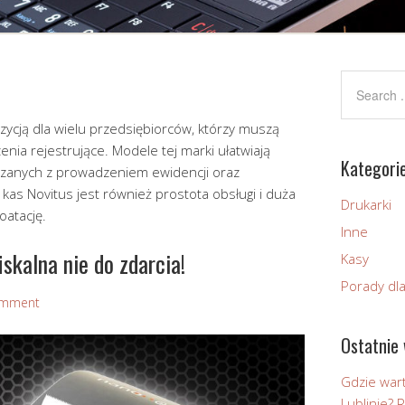
ycją dla wielu przedsiębiorców, którzy muszą
nia rejestrujące. Modele tej marki ułatwiają
Kategori
zanych z prowadzeniem ewidencji oraz
as Novitus jest również prostota obsługi i duża
Drukarki
oatację.
Inne
skalna nie do zdarcia!
Kasy
Porady dl
omment
Ostatnie 
Gdzie wart
Lublinie?