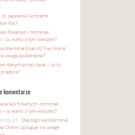
w
i co zapewnia Centralne
ium Kas?
kas fiskalnych i terminali
h – co warto o tym wiedzieć?
asoterminal Elzab K2 Pay Online
 na uwagę podatników?
em danych przez świat – co to
 praktyce?
e komentarze
acja kas fiskalnych i terminali
h – co warto o tym wiedzieć?
iorczy_01
-
Dlaczego kasoterminal
ay Online zasługuje na uwagę
w?