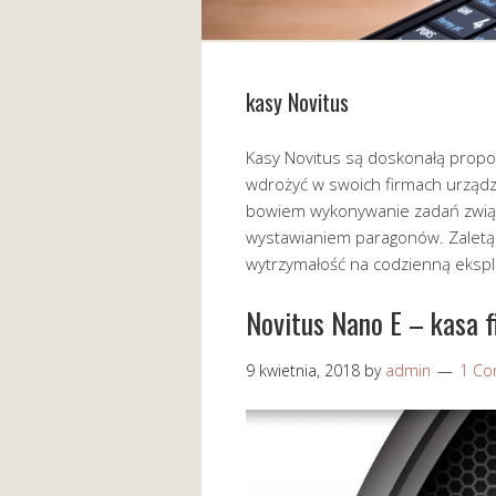
kasy Novitus
Kasy Novitus są doskonałą propoz
wdrożyć w swoich firmach urządze
bowiem wykonywanie zadań zwią
wystawianiem paragonów. Zaletą k
wytrzymałość na codzienną ekspl
Novitus Nano E – kasa fi
9 kwietnia, 2018
by
admin
1 C