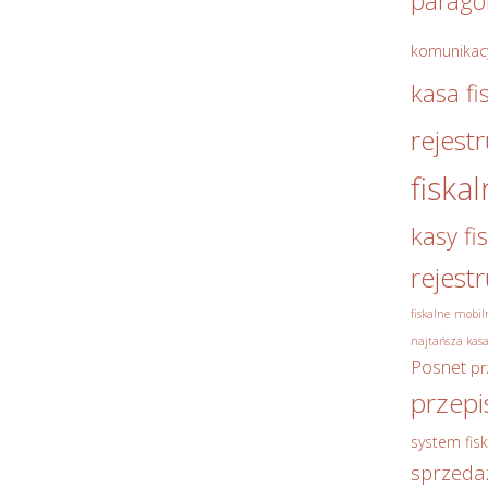
parag
komunikac
kasa fi
rejest
fiska
kasy fi
rejest
fiskalne
mobiln
najtańsza kasa
Posnet
pr
przepi
system fisk
sprzeda