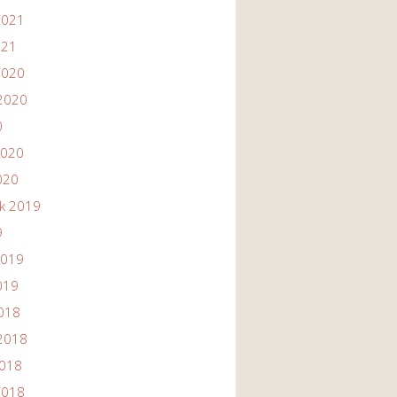
2021
021
2020
2020
0
2020
020
ik 2019
9
2019
019
2018
2018
2018
2018