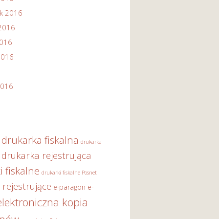
ik 2016
2016
2016
2016
2016
drukarka fiskalna
drukarka
drukarka rejestrująca
i fiskalne
drukarki fiskalne Posnet
 rejestrujące
e-paragon
e-
elektroniczna kopia