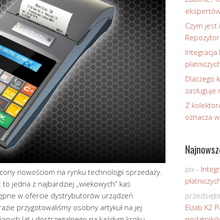
ekspertó
Czym jest 
Repozytor
Integracja 
płatniczyc
Dlaczego k
zasługuje
Z kolektor
oznacza w
Najnowsz
pix
-
Integr
ęcony nowościom na rynku technologii sprzedaży.
płatniczyc
 to jedna z najbardziej „wiekowych” kas
stępne w ofercie dystrybutorów urządzeń
przedsięb
razie przygotowaliśmy osobny artykuł na jej
Elzab K2 P
cych lat i dostrzegalnego na każdym kroku
podatnikó