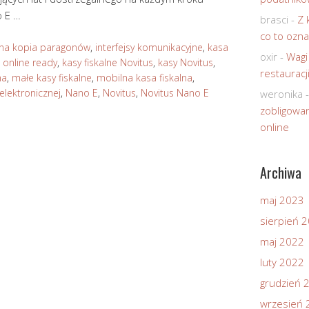
o E …
brasci
-
Z 
co to ozna
zna kopia paragonów
,
interfejsy komunikacyjne
,
kasa
oxir
-
Wagi
 online ready
,
kasy fiskalne Novitus
,
kasy Novitus
,
restauracj
na
,
małe kasy fiskalne
,
mobilna kasa fiskalna
,
elektronicznej
,
Nano E
,
Novitus
,
Novitus Nano E
weronika
zobligowan
online
Archiwa
maj 2023
sierpień 
maj 2022
luty 2022
grudzień 
wrzesień 