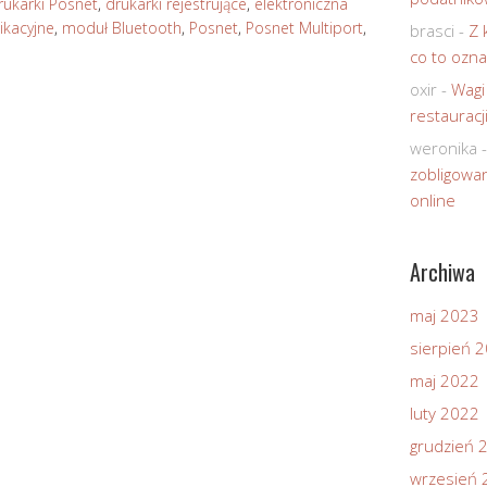
rukarki Posnet
,
drukarki rejestrujące
,
elektroniczna
ikacyjne
,
moduł Bluetooth
,
Posnet
,
Posnet Multiport
,
brasci
-
Z 
co to ozna
oxir
-
Wagi
restauracj
weronika
zobligowan
online
Archiwa
maj 2023
sierpień 
maj 2022
luty 2022
grudzień 
wrzesień 