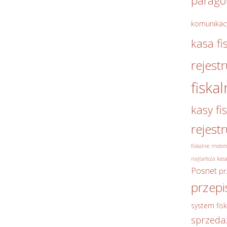
parag
komunikac
kasa fi
rejest
fiska
kasy fi
rejest
fiskalne
mobiln
najtańsza kasa
Posnet
pr
przepi
system fisk
sprzeda