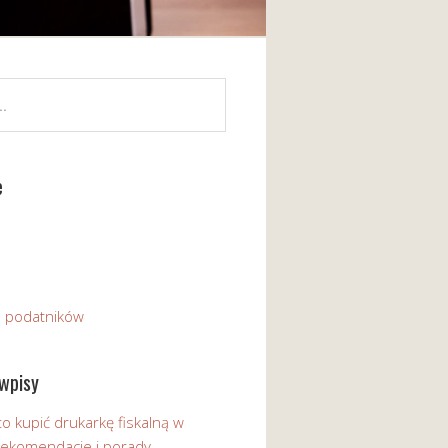
e
a podatników
wpisy
o kupić drukarkę fiskalną w
 Rekomendacje i porady