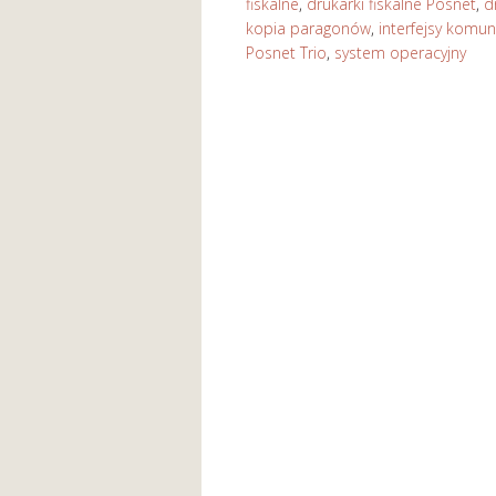
fiskalne
,
drukarki fiskalne Posnet
,
d
kopia paragonów
,
interfejsy komun
Posnet Trio
,
system operacyjny