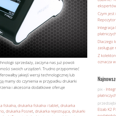
ekspertó
Czym jest 
Repozytor
Integracja 
płatniczyc
Dlaczego k
zasługuje
Z kolektor
oznacza w
chnologii sprzedaży, zaczyna nas już powoli
wności swoich urządzeń. Trudno przypomnieć
ferowałby jakiejś wersji technologicznej lub
Najnowsz
cją mamy do czynienia w przypadku drukarki
zerzenia i akcesoria dodatkowe oferuje
pix
-
Integr
płatniczyc
przedsięb
a fiskalna
,
drukarka fiskalna i tablet
,
drukarka
Elzab K2 P
rio
,
drukarka Posnet
,
drukarka rejestrująca
,
drukarki
podatnikó