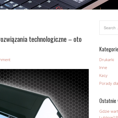
rozwiązania technologiczne – oto
Kategori
Drukarki
mment
Inne
Kasy
Porady dl
Ostatnie 
Gdzie wart
Lublinie?