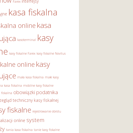
onów
interfejsy
Farex
kasa fiskalna
yjne
kasa
skalna online
kasy
rująca
kasoterminal
lne
kasy fiskalne Farex
kasy fiskalne Novitus
kasy
skalne online
rujące
mała kasa fiskalna
małe kasy
a kasa fiskalna
mobilne kasy fiskalne
obowiązki podatnika
 fiskalna
zegląd techniczny kasy fiskalnej
sy fiskalne
rejestrowanie obrotu
system
alizacji online
ży
tania kasa fiskalna
tanie kasy fiskalne