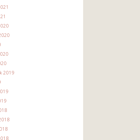
2021
021
2020
2020
0
2020
020
ik 2019
9
2019
019
2018
2018
2018
2018