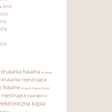
ik 2016
2016
2016
2016
2016
drukarka fiskalna
drukarka
drukarka rejestrująca
i fiskalne
drukarki fiskalne Posnet
 rejestrujące
e-paragon
e-
elektroniczna kopia