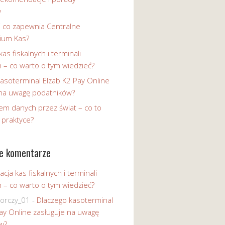
w
i co zapewnia Centralne
ium Kas?
kas fiskalnych i terminali
h – co warto o tym wiedzieć?
asoterminal Elzab K2 Pay Online
 na uwagę podatników?
em danych przez świat – co to
 praktyce?
e komentarze
acja kas fiskalnych i terminali
h – co warto o tym wiedzieć?
iorczy_01
-
Dlaczego kasoterminal
ay Online zasługuje na uwagę
w?