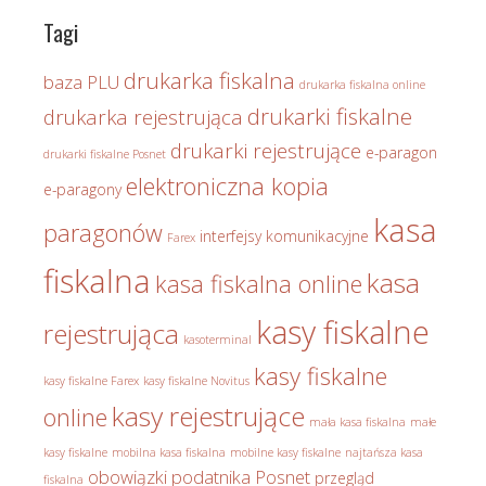
Tagi
drukarka fiskalna
baza PLU
drukarka fiskalna online
drukarki fiskalne
drukarka rejestrująca
drukarki rejestrujące
e-paragon
drukarki fiskalne Posnet
elektroniczna kopia
e-paragony
kasa
paragonów
interfejsy komunikacyjne
Farex
fiskalna
kasa
kasa fiskalna online
kasy fiskalne
rejestrująca
kasoterminal
kasy fiskalne
kasy fiskalne Farex
kasy fiskalne Novitus
kasy rejestrujące
online
mała kasa fiskalna
małe
kasy fiskalne
mobilna kasa fiskalna
mobilne kasy fiskalne
najtańsza kasa
obowiązki podatnika
Posnet
przegląd
fiskalna