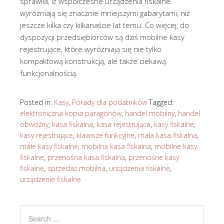
sprawiła, iż współczesne urządzenia fiskalne
wyróżniają się znacznie mniejszymi gabarytami, niż
jeszcze kilka czy kilkanaście lat temu. Co więcej, do
dyspozycji przedsiębiorców są dziś mobilne kasy
rejestrujące, które wyróżniają się nie tylko
kompaktową konstrukcją, ale także ciekawą
funkcjonalnością.
Posted in:
Kasy
,
Porady dla podatników
Tagged:
elektroniczna kopia paragonów
,
handel mobilny
,
handel
obwoźny
,
kasa fiskalna
,
kasa rejestrująca
,
kasy fiskalne
,
kasy rejestrujące
,
klawisze funkcyjne
,
mała kasa fiskalna
,
małe kasy fiskalne
,
mobilna kasa fiskalna
,
mobilne kasy
fiskalne
,
przenośna kasa fiskalna
,
przenośne kasy
fiskalne
,
sprzedaż mobilna
,
urządzenia fiskalne
,
urządzenie fiskalne