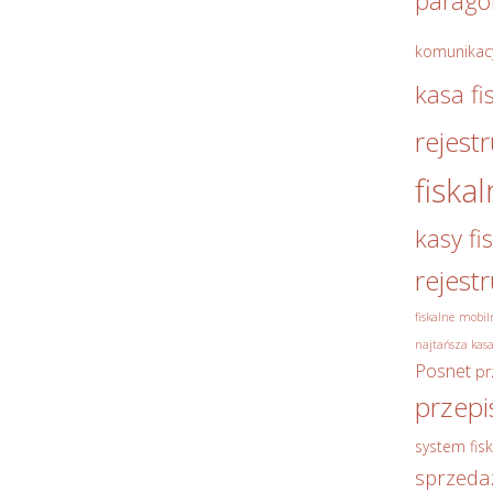
parag
komunikac
kasa fi
rejest
fiska
kasy fi
rejest
fiskalne
mobiln
najtańsza kasa
Posnet
pr
przepi
system fisk
sprzeda