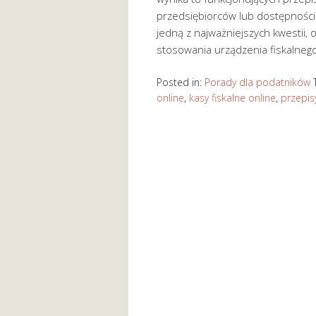
przedsiębiorców lub dostępności
jedną z najważniejszych kwestii,
stosowania urządzenia fiskalnego
Posted in:
Porady dla podatników
online
,
kasy fiskalne online
,
przepisy