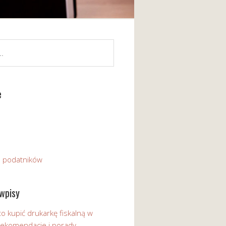
e
a podatników
wpisy
o kupić drukarkę fiskalną w
 Rekomendacje i porady