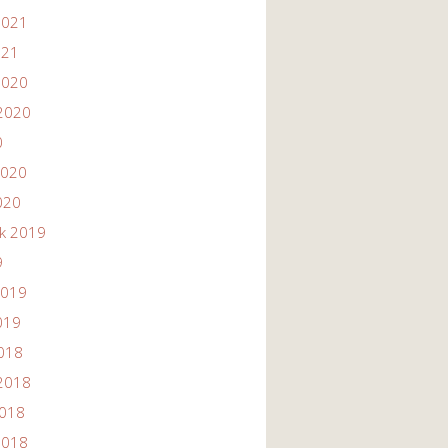
2021
021
2020
2020
0
2020
020
ik 2019
9
2019
019
2018
2018
2018
2018