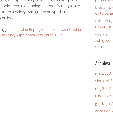
 konkretnych technologii sprzedaży na rynku. A
brasci
-
Z 
 o których należy pamiętać w przypadku
co to ozna
 online, …
oxir
-
Wagi
restauracj
Tagged:
Centralne Repozytorium Kas
,
kasa fiskalna
weronika
 fiskalne
,
współpraca kasy online z CRK
zobligowan
online
Archiwa
maj 2023
sierpień 
maj 2022
luty 2022
grudzień 
wrzesień 