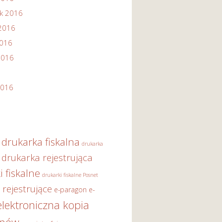
ik 2016
2016
2016
2016
2016
drukarka fiskalna
drukarka
drukarka rejestrująca
i fiskalne
drukarki fiskalne Posnet
 rejestrujące
e-paragon
e-
elektroniczna kopia