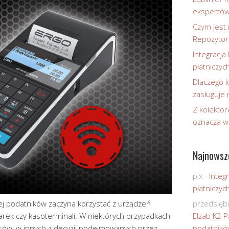
ekspertó
Czym jest 
Repozytor
Integracja 
płatniczyc
Dlaczego k
zasługuje
Z kolektor
oznacza w
Najnowsz
pix
-
Integr
płatniczyc
ej podatników zaczyna korzystać z urządzeń
przedsięb
karek czy kasoterminali. W niektórych przypadkach
Elzab K2 P
isów, w innych z decyzji podejmowanych przez
podatnikó