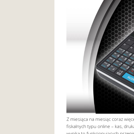
Z miesiąca na miesiąc coraz więc
fiskalnych typu online – kas, dru
wynika to funkcjonujących przep