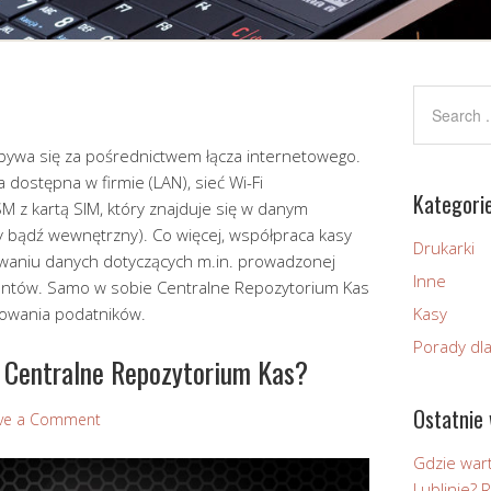
bywa się za pośrednictwem łącza internetowego.
dostępna w firmie (LAN), sieć Wi-Fi
Kategori
z kartą SIM, który znajduje się w danym
y bądź wewnętrzny). Co więcej, współpraca kasy
Drukarki
owaniu danych dotyczących m.in. prowadzonej
Inne
entów. Samo w sobie Centralne Repozytorium Kas
lowania podatników.
Kasy
Porady dl
a Centralne Repozytorium Kas?
Ostatnie 
ve a Comment
Gdzie wart
Lublinie?