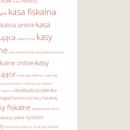
onów
interfejsy
Farex
kasa fiskalna
yjne
kasa
skalna online
kasy
rująca
kasoterminal
lne
kasy fiskalne Farex
kasy fiskalne Novitus
kasy
skalne online
rujące
mała kasa fiskalna
małe kasy
a kasa fiskalna
mobilne kasy fiskalne
obowiązki podatnika
 fiskalna
zegląd techniczny kasy fiskalnej
sy fiskalne
rejestrowanie obrotu
system
alizacji online
ży
tania kasa fiskalna
tanie kasy fiskalne