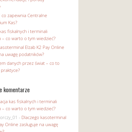
w
i co zapewnia Centralne
ium Kas?
kas fiskalnych i terminali
h – co warto o tym wiedzieć?
asoterminal Elzab K2 Pay Online
 na uwagę podatników?
em danych przez świat – co to
 praktyce?
e komentarze
acja kas fiskalnych i terminali
h – co warto o tym wiedzieć?
iorczy_01
-
Dlaczego kasoterminal
ay Online zasługuje na uwagę
w?