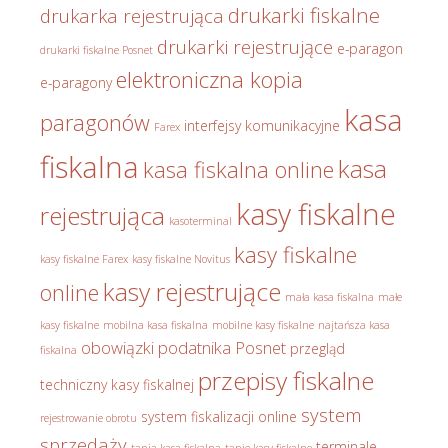
drukarki fiskalne
drukarka rejestrująca
drukarki rejestrujące
e-paragon
drukarki fiskalne Posnet
elektroniczna kopia
e-paragony
kasa
paragonów
interfejsy komunikacyjne
Farex
fiskalna
kasa
kasa fiskalna online
kasy fiskalne
rejestrująca
kasoterminal
kasy fiskalne
kasy fiskalne Farex
kasy fiskalne Novitus
kasy rejestrujące
online
mała kasa fiskalna
małe
kasy fiskalne
mobilna kasa fiskalna
mobilne kasy fiskalne
najtańsza kasa
obowiązki podatnika
Posnet
przegląd
fiskalna
przepisy fiskalne
techniczny kasy fiskalnej
system
system fiskalizacji online
rejestrowanie obrotu
sprzedaży
terminale