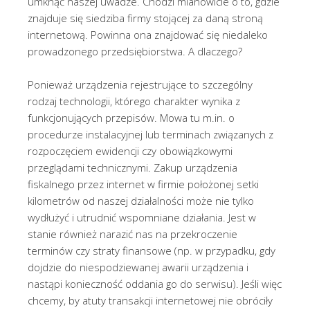
umknąć naszej uwadze. Chodzi mianowicie o to, gdzie
znajduje się siedziba firmy stojącej za daną stroną
internetową. Powinna ona znajdować się niedaleko
prowadzonego przedsiębiorstwa. A dlaczego?
Ponieważ urządzenia rejestrujące to szczególny
rodzaj technologii, którego charakter wynika z
funkcjonujących przepisów. Mowa tu m.in. o
procedurze instalacyjnej lub terminach związanych z
rozpoczęciem ewidencji czy obowiązkowymi
przeglądami technicznymi. Zakup urządzenia
fiskalnego przez internet w firmie położonej setki
kilometrów od naszej działalności może nie tylko
wydłużyć i utrudnić wspomniane działania. Jest w
stanie również narazić nas na przekroczenie
terminów czy straty finansowe (np. w przypadku, gdy
dojdzie do niespodziewanej awarii urządzenia i
nastąpi konieczność oddania go do serwisu). Jeśli więc
chcemy, by atuty transakcji internetowej nie obróciły