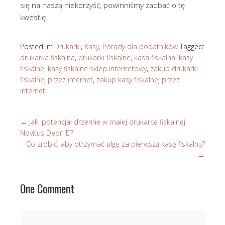
się na naszą niekorzyść, powinniśmy zadbać o tę
kwestię.
Posted in:
Drukarki
,
Kasy
,
Porady dla podatników
Tagged:
drukarka fiskalna
,
drukarki fiskalne
,
kasa fiskalna
,
kasy
fiskalne
,
kasy fiskalne sklep internetowy
,
zakup drukarki
fiskalnej przez internet
,
zakup kasy fiskalnej przez
internet
←
Jaki potencjał drzemie w małej drukarce fiskalnej
Novitus Deon E?
Co zrobić, aby otrzymać ulgę za pierwszą kasę fiskalną?
→
One Comment