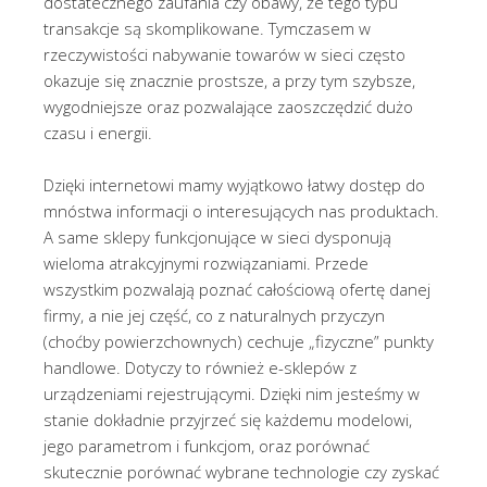
dostatecznego zaufania czy obawy, że tego typu
transakcje są skomplikowane. Tymczasem w
rzeczywistości nabywanie towarów w sieci często
okazuje się znacznie prostsze, a przy tym szybsze,
wygodniejsze oraz pozwalające zaoszczędzić dużo
czasu i energii.
Dzięki internetowi mamy wyjątkowo łatwy dostęp do
mnóstwa informacji o interesujących nas produktach.
A same sklepy funkcjonujące w sieci dysponują
wieloma atrakcyjnymi rozwiązaniami. Przede
wszystkim pozwalają poznać całościową ofertę danej
firmy, a nie jej część, co z naturalnych przyczyn
(choćby powierzchownych) cechuje „fizyczne” punkty
handlowe. Dotyczy to również e-sklepów z
urządzeniami rejestrującymi. Dzięki nim jesteśmy w
stanie dokładnie przyjrzeć się każdemu modelowi,
jego parametrom i funkcjom, oraz porównać
skutecznie porównać wybrane technologie czy zyskać