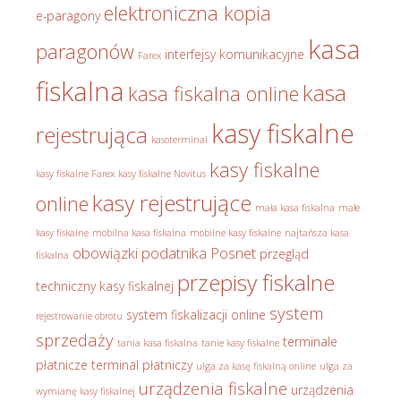
elektroniczna kopia
e-paragony
kasa
paragonów
interfejsy komunikacyjne
Farex
fiskalna
kasa
kasa fiskalna online
kasy fiskalne
rejestrująca
kasoterminal
kasy fiskalne
kasy fiskalne Farex
kasy fiskalne Novitus
kasy rejestrujące
online
mała kasa fiskalna
małe
kasy fiskalne
mobilna kasa fiskalna
mobilne kasy fiskalne
najtańsza kasa
obowiązki podatnika
Posnet
przegląd
fiskalna
przepisy fiskalne
techniczny kasy fiskalnej
system
system fiskalizacji online
rejestrowanie obrotu
sprzedaży
terminale
tania kasa fiskalna
tanie kasy fiskalne
płatnicze
terminal płatniczy
ulga za kasę fiskalną online
ulga za
urządzenia fiskalne
urządzenia
wymianę kasy fiskalnej