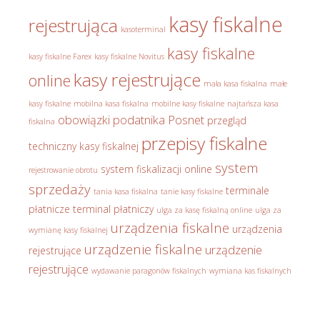
kasy fiskalne
rejestrująca
kasoterminal
kasy fiskalne
kasy fiskalne Farex
kasy fiskalne Novitus
kasy rejestrujące
online
mała kasa fiskalna
małe
kasy fiskalne
mobilna kasa fiskalna
mobilne kasy fiskalne
najtańsza kasa
obowiązki podatnika
Posnet
przegląd
fiskalna
przepisy fiskalne
techniczny kasy fiskalnej
system
system fiskalizacji online
rejestrowanie obrotu
sprzedaży
terminale
tania kasa fiskalna
tanie kasy fiskalne
płatnicze
terminal płatniczy
ulga za kasę fiskalną online
ulga za
urządzenia fiskalne
urządzenia
wymianę kasy fiskalnej
urządzenie fiskalne
urządzenie
rejestrujące
rejestrujące
wydawanie paragonów fiskalnych
wymiana kas fiskalnych