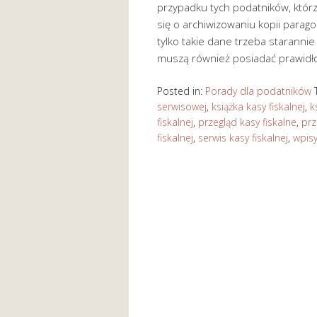
przypadku tych podatników, którzy
się o archiwizowaniu kopii parag
tylko takie dane trzeba staranni
muszą również posiadać prawidło
Posted in:
Porady dla podatników
serwisowej
,
książka kasy fiskalnej
,
k
fiskalnej
,
przegląd kasy fiskalne
,
prz
fiskalnej
,
serwis kasy fiskalnej
,
wpisy