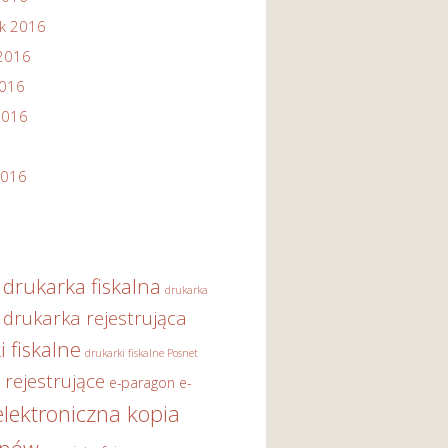
ik 2016
2016
2016
2016
2016
drukarka fiskalna
drukarka
drukarka rejestrująca
i fiskalne
drukarki fiskalne Posnet
 rejestrujące
e-paragon
e-
elektroniczna kopia