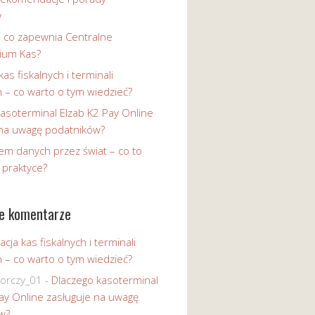
w
i co zapewnia Centralne
ium Kas?
kas fiskalnych i terminali
h – co warto o tym wiedzieć?
asoterminal Elzab K2 Pay Online
 na uwagę podatników?
em danych przez świat – co to
 praktyce?
e komentarze
acja kas fiskalnych i terminali
h – co warto o tym wiedzieć?
iorczy_01
-
Dlaczego kasoterminal
ay Online zasługuje na uwagę
w?