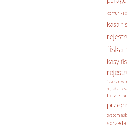
parag
komunikac
kasa fi
rejest
fiska
kasy fi
rejest
fiskalne
mobiln
najtańsza kasa
Posnet
pr
przepi
system fisk
sprzeda