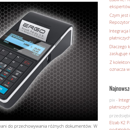
ekspertó
Czym jest 
Repozytor
Integracja 
płatniczyc
Dlaczego k
zasługuje
Z kolektor
oznacza w
Najnowsz
pix
-
Integr
płatniczyc
przedsięb
Elzab K2 P
gowani do przechowywania różnych dokumentów. W
podatnikó