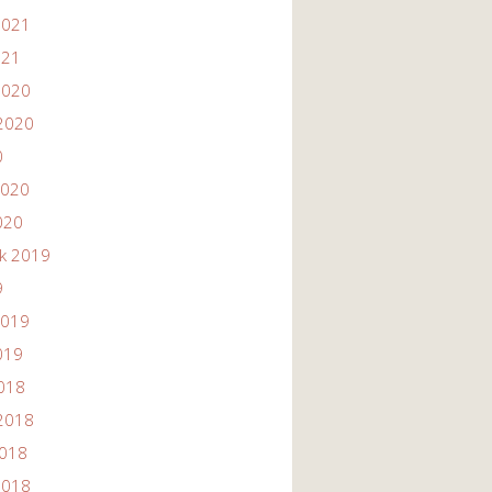
2021
021
2020
2020
0
2020
020
ik 2019
9
2019
019
2018
2018
2018
2018