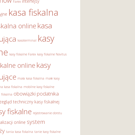
onów
interfejsy
Farex
kasa fiskalna
yjne
kasa
skalna online
kasy
rująca
kasoterminal
lne
kasy fiskalne Farex
kasy fiskalne Novitus
kasy
skalne online
rujące
mała kasa fiskalna
małe kasy
a kasa fiskalna
mobilne kasy fiskalne
obowiązki podatnika
 fiskalna
zegląd techniczny kasy fiskalnej
sy fiskalne
rejestrowanie obrotu
system
alizacji online
ży
tania kasa fiskalna
tanie kasy fiskalne