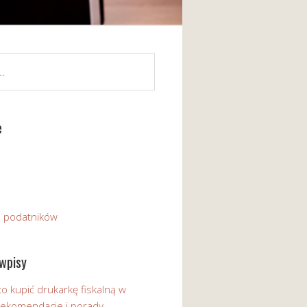
e
a podatników
wpisy
o kupić drukarkę fiskalną w
 Rekomendacje i porady