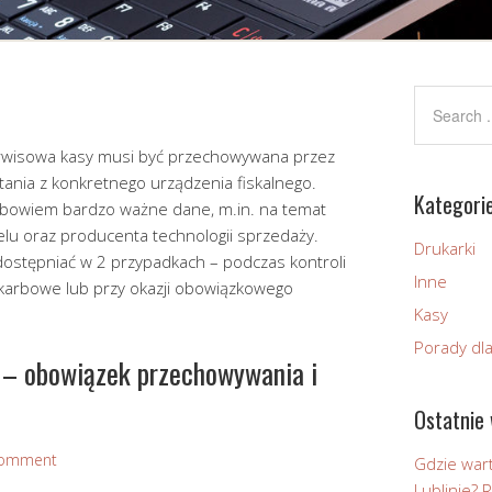
erwisowa kasy musi być przechowywana przez
tania z konkretnego urządzenia fiskalnego.
Kategori
 bowiem bardzo ważne dane, m.in. na temat
lu oraz producenta technologii sprzedaży.
Drukarki
dostępniać w 2 przypadkach – podczas kontroli
Inne
karbowe lub przy okazji obowiązkowego
Kasy
Porady dl
 – obowiązek przechowywania i
Ostatnie 
Comment
Gdzie wart
Lublinie?