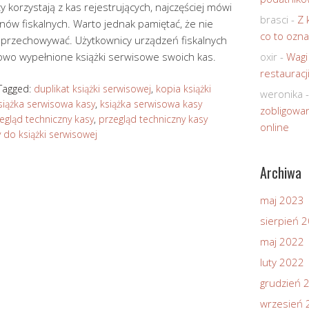
 korzystają z kas rejestrujących, najczęściej mówi
brasci
-
Z 
onów fiskalnych. Warto jednak pamiętać, że nie
co to ozna
e przechowywać. Użytkownicy urządzeń fiskalnych
wo wypełnione książki serwisowe swoich kas.
oxir
-
Wagi
restauracj
Tagged:
duplikat książki serwisowej
,
kopia książki
weronika
siążka serwisowa kasy
,
książka serwisowa kasy
zobligowan
egląd techniczny kasy
,
przegląd techniczny kasy
online
 do książki serwisowej
Archiwa
maj 2023
sierpień 
maj 2022
luty 2022
grudzień 
wrzesień 