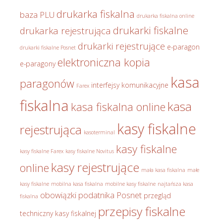
drukarka fiskalna
baza PLU
drukarka fiskalna online
drukarki fiskalne
drukarka rejestrująca
drukarki rejestrujące
e-paragon
drukarki fiskalne Posnet
elektroniczna kopia
e-paragony
kasa
paragonów
interfejsy komunikacyjne
Farex
fiskalna
kasa
kasa fiskalna online
kasy fiskalne
rejestrująca
kasoterminal
kasy fiskalne
kasy fiskalne Farex
kasy fiskalne Novitus
kasy rejestrujące
online
mała kasa fiskalna
małe
kasy fiskalne
mobilna kasa fiskalna
mobilne kasy fiskalne
najtańsza kasa
obowiązki podatnika
Posnet
przegląd
fiskalna
przepisy fiskalne
techniczny kasy fiskalnej