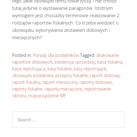
tego, jakie obowiązki temu towarzyszą. I nie chodzi
tutaj jedynie o wystawianie paragonów. Istotnym
wymogiem jest chociażby terminowe realizowanie 2
rodzajów raportów fiskalnych. Co trzeba wiedzieć o
obowiązku wykonywania zestawień dobowych i
miesięcznych?
Posted in:
Porady dla podatników
Tagged:
drukowanie
raportów dobowych
,
ewidencja sprzedaży
,
kasa fiskalna
,
kasa rejestrująca
,
kasy fiskalne
,
kasy rejestrujące
,
obowiązki podatnika
,
przepisy fiskalne
,
raport dobowy
,
raport fiskalny
,
raport miesięczny
,
raporty dobowe
,
raporty fiskalne
,
raporty miesięczne
,
rejestrowanie
obrotu
,
rozporządzenie MF