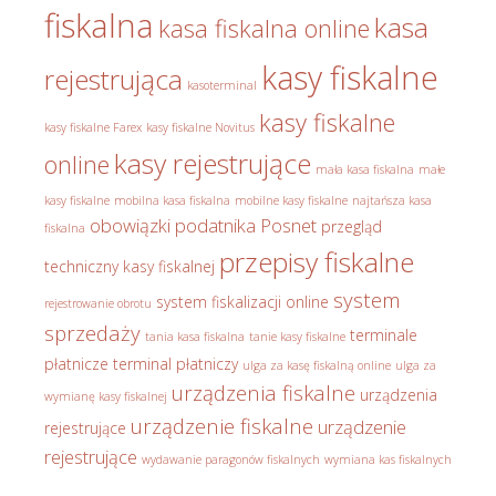
fiskalna
kasa
kasa fiskalna online
kasy fiskalne
rejestrująca
kasoterminal
kasy fiskalne
kasy fiskalne Farex
kasy fiskalne Novitus
kasy rejestrujące
online
mała kasa fiskalna
małe
kasy fiskalne
mobilna kasa fiskalna
mobilne kasy fiskalne
najtańsza kasa
obowiązki podatnika
Posnet
przegląd
fiskalna
przepisy fiskalne
techniczny kasy fiskalnej
system
system fiskalizacji online
rejestrowanie obrotu
sprzedaży
terminale
tania kasa fiskalna
tanie kasy fiskalne
płatnicze
terminal płatniczy
ulga za kasę fiskalną online
ulga za
urządzenia fiskalne
urządzenia
wymianę kasy fiskalnej
urządzenie fiskalne
urządzenie
rejestrujące
rejestrujące
wydawanie paragonów fiskalnych
wymiana kas fiskalnych