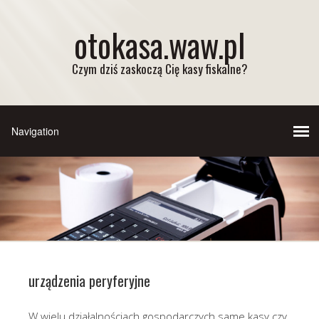
otokasa.waw.pl
Czym dziś zaskoczą Cię kasy fiskalne?
urządzenia peryferyjne
W wielu działalnościach gospodarczych same kasy czy