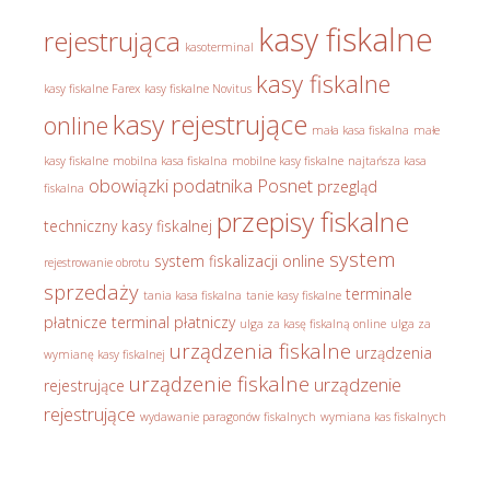
kasy fiskalne
rejestrująca
kasoterminal
kasy fiskalne
kasy fiskalne Farex
kasy fiskalne Novitus
kasy rejestrujące
online
mała kasa fiskalna
małe
kasy fiskalne
mobilna kasa fiskalna
mobilne kasy fiskalne
najtańsza kasa
obowiązki podatnika
Posnet
przegląd
fiskalna
przepisy fiskalne
techniczny kasy fiskalnej
system
system fiskalizacji online
rejestrowanie obrotu
sprzedaży
terminale
tania kasa fiskalna
tanie kasy fiskalne
płatnicze
terminal płatniczy
ulga za kasę fiskalną online
ulga za
urządzenia fiskalne
urządzenia
wymianę kasy fiskalnej
urządzenie fiskalne
urządzenie
rejestrujące
rejestrujące
wydawanie paragonów fiskalnych
wymiana kas fiskalnych