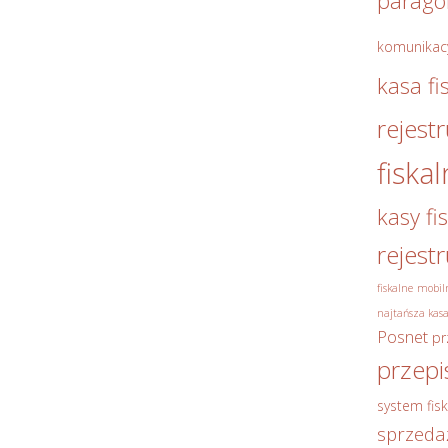
parag
komunikac
kasa fi
rejest
fiska
kasy fi
rejest
fiskalne
mobiln
najtańsza kasa
Posnet
pr
przepi
system fisk
sprzeda