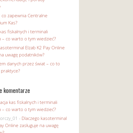
w
i co zapewnia Centralne
ium Kas?
kas fiskalnych i terminali
h – co warto o tym wiedzieć?
asoterminal Elzab K2 Pay Online
 na uwagę podatników?
em danych przez świat – co to
 praktyce?
e komentarze
acja kas fiskalnych i terminali
h – co warto o tym wiedzieć?
iorczy_01
-
Dlaczego kasoterminal
ay Online zasługuje na uwagę
w?