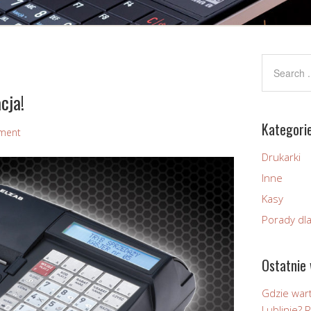
cja!
Kategori
ment
Drukarki
Inne
Kasy
Porady dl
Ostatnie 
Gdzie wart
Lublinie?