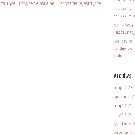
strujące
,
urządzenie fiskalne
,
urządzenie rejestrujące
brasci
-
Z 
co to ozna
oxir
-
Wagi
restauracj
weronika
zobligowan
online
Archiwa
maj 2023
sierpień 
maj 2022
luty 2022
grudzień 
wrzesień 