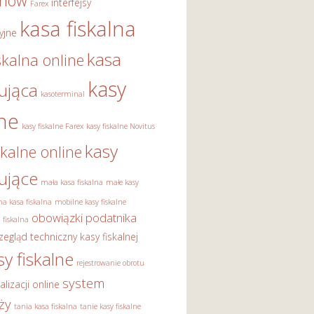
onów
interfejsy
Farex
kasa fiskalna
yjne
kasa
skalna online
kasy
rująca
kasoterminal
lne
kasy fiskalne Farex
kasy fiskalne Novitus
kasy
skalne online
rujące
mała kasa fiskalna
małe kasy
a kasa fiskalna
mobilne kasy fiskalne
obowiązki podatnika
 fiskalna
zegląd techniczny kasy fiskalnej
sy fiskalne
rejestrowanie obrotu
system
alizacji online
ży
tania kasa fiskalna
tanie kasy fiskalne