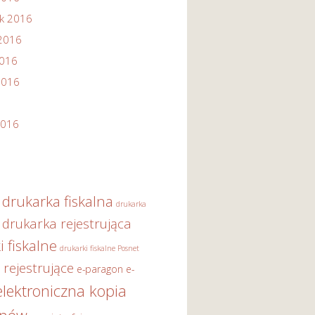
ik 2016
2016
2016
2016
2016
drukarka fiskalna
drukarka
drukarka rejestrująca
i fiskalne
drukarki fiskalne Posnet
 rejestrujące
e-paragon
e-
elektroniczna kopia