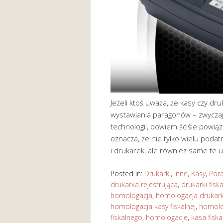
Jeżeli ktoś uważa, że kasy czy dru
wystawiania paragonów – zwyczajn
technologii, bowiem ściśle powią
oznacza, że nie tylko wielu pod
i drukarek, ale również same te 
Posted in:
Drukarki
,
Inne
,
Kasy
,
Por
drukarka rejestrująca
,
drukarki fisk
homologacja
,
homologacja drukarki
homologacja kasy fiskalnej
,
homolog
fiskalnego
,
homologacje
,
kasa fiska