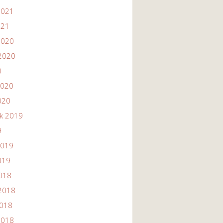
2021
021
2020
2020
0
2020
020
ik 2019
9
2019
019
2018
2018
2018
2018