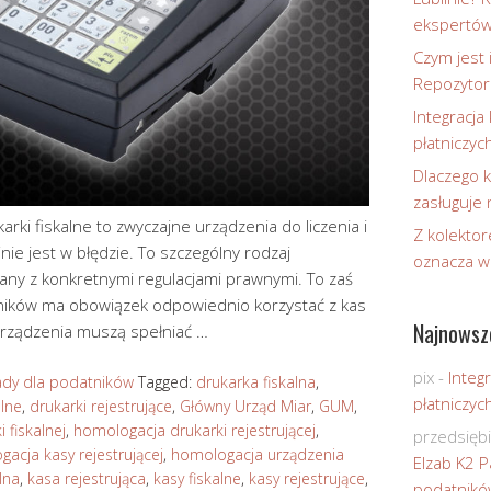
ekspertó
Czym jest 
Repozytor
Integracja 
płatniczyc
Dlaczego k
zasługuje
karki fiskalne to zwyczajne urządzenia do liczenia i
Z kolektor
ie jest w błędzie. To szczególny rodzaj
oznacza w
zany z konkretnymi regulacjami prawnymi. To zaś
atników ma obowiązek odpowiednio korzystać z kas
Najnowsz
urządzenia muszą spełniać …
pix
-
Integr
ady dla podatników
Tagged:
drukarka fiskalna
,
płatniczyc
alne
,
drukarki rejestrujące
,
Główny Urząd Miar
,
GUM
,
 fiskalnej
,
homologacja drukarki rejestrującej
,
przedsięb
acja kasy rejestrującej
,
homologacja urządzenia
Elzab K2 P
lna
,
kasa rejestrująca
,
kasy fiskalne
,
kasy rejestrujące
,
podatnikó