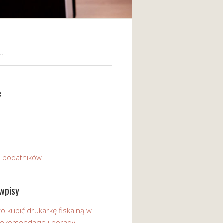
e
a podatników
wpisy
o kupić drukarkę fiskalną w
 Rekomendacje i porady