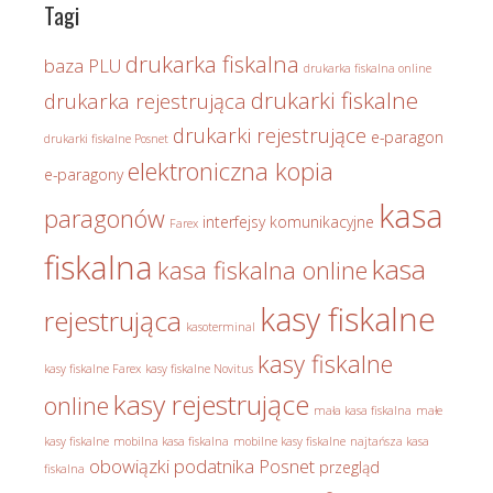
Tagi
drukarka fiskalna
baza PLU
drukarka fiskalna online
drukarki fiskalne
drukarka rejestrująca
drukarki rejestrujące
e-paragon
drukarki fiskalne Posnet
elektroniczna kopia
e-paragony
kasa
paragonów
interfejsy komunikacyjne
Farex
fiskalna
kasa
kasa fiskalna online
kasy fiskalne
rejestrująca
kasoterminal
kasy fiskalne
kasy fiskalne Farex
kasy fiskalne Novitus
kasy rejestrujące
online
mała kasa fiskalna
małe
kasy fiskalne
mobilna kasa fiskalna
mobilne kasy fiskalne
najtańsza kasa
obowiązki podatnika
Posnet
przegląd
fiskalna