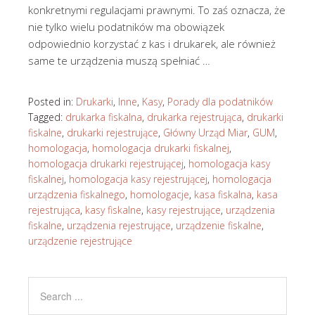
konkretnymi regulacjami prawnymi. To zaś oznacza, że
nie tylko wielu podatników ma obowiązek
odpowiednio korzystać z kas i drukarek, ale również
same te urządzenia muszą spełniać …
Posted in:
Drukarki
,
Inne
,
Kasy
,
Porady dla podatników
Tagged:
drukarka fiskalna
,
drukarka rejestrująca
,
drukarki
fiskalne
,
drukarki rejestrujące
,
Główny Urząd Miar
,
GUM
,
homologacja
,
homologacja drukarki fiskalnej
,
homologacja drukarki rejestrującej
,
homologacja kasy
fiskalnej
,
homologacja kasy rejestrującej
,
homologacja
urządzenia fiskalnego
,
homologacje
,
kasa fiskalna
,
kasa
rejestrująca
,
kasy fiskalne
,
kasy rejestrujące
,
urządzenia
fiskalne
,
urządzenia rejestrujące
,
urządzenie fiskalne
,
urządzenie rejestrujące