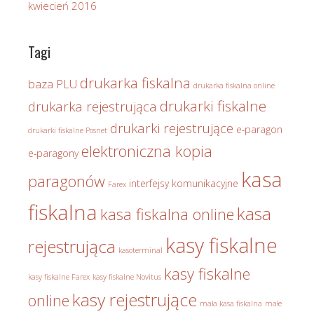
kwiecień 2016
Tagi
drukarka fiskalna
baza PLU
drukarka fiskalna online
drukarki fiskalne
drukarka rejestrująca
drukarki rejestrujące
e-paragon
drukarki fiskalne Posnet
elektroniczna kopia
e-paragony
kasa
paragonów
interfejsy komunikacyjne
Farex
fiskalna
kasa
kasa fiskalna online
kasy fiskalne
rejestrująca
kasoterminal
kasy fiskalne
kasy fiskalne Farex
kasy fiskalne Novitus
kasy rejestrujące
online
mała kasa fiskalna
małe