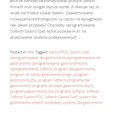
jeszcze bardziej zautomatyzować pracę w swoich
firmach oraz osiągać lepsze wyniki. A okazuje się, że
wcale nie trzeba szukać daleko. Zaawansowane
rozwiązania technologiczne są często na wyciągnięcie
ręki. Jakieś przykłady? Chociażby oprogramowanie
Softech Gastro Szef, które pozwala m.in. na
analizowanie skutków podejmowanych …
Posted in:
Inne
Tagged:
Gastro POS
,
Gastro Szef
,
oprogramowanie dla gastronomii
,
oprogramowanie do
gastronomii
,
oprogramowanie gastronomiczne
,
oprogramowanie Softech
,
program dla gastronomii
,
program do lokalu gastronomicznego
,
program
gastronomiczny
,
program Softech
,
programy dla
gastronomii
,
programy do lokali gastronomicznych
,
programy gastronomiczne
,
programy Softech
,
Softech
,
Softech Gastro POS
,
Softech Gastro Szef
,
system dla
gastronomii
,
system sprzedaży
,
systemy dla gastronomii