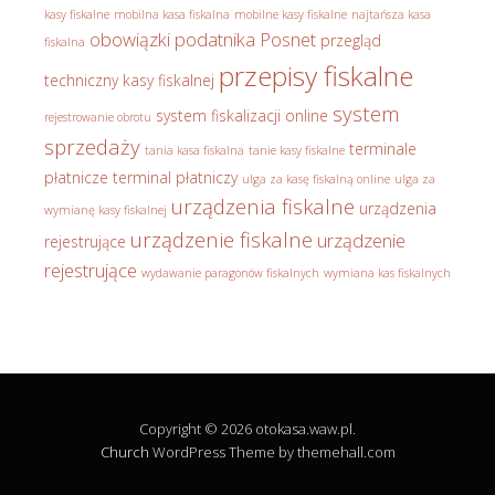
kasy fiskalne
mobilna kasa fiskalna
mobilne kasy fiskalne
najtańsza kasa
obowiązki podatnika
Posnet
przegląd
fiskalna
przepisy fiskalne
techniczny kasy fiskalnej
system
system fiskalizacji online
rejestrowanie obrotu
sprzedaży
terminale
tania kasa fiskalna
tanie kasy fiskalne
płatnicze
terminal płatniczy
ulga za kasę fiskalną online
ulga za
urządzenia fiskalne
urządzenia
wymianę kasy fiskalnej
urządzenie fiskalne
urządzenie
rejestrujące
rejestrujące
wydawanie paragonów fiskalnych
wymiana kas fiskalnych
Copyright © 2026 otokasa.waw.pl.
Church
WordPress Theme by themehall.com