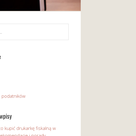
e
a podatników
wpisy
o kupić drukarkę fiskalną w
 Rekomendacje i porady