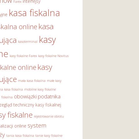
onów
interfejsy
Farex
kasa fiskalna
yjne
kasa
skalna online
kasy
rująca
kasoterminal
lne
kasy fiskalne Farex
kasy fiskalne Novitus
kasy
skalne online
rujące
mała kasa fiskalna
małe kasy
a kasa fiskalna
mobilne kasy fiskalne
obowiązki podatnika
 fiskalna
zegląd techniczny kasy fiskalnej
sy fiskalne
rejestrowanie obrotu
system
alizacji online
ży
tania kasa fiskalna
tanie kasy fiskalne