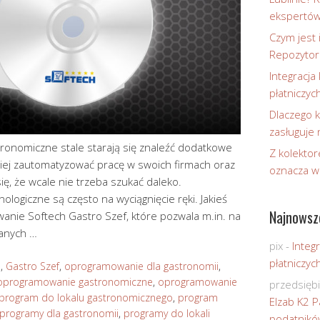
ekspertó
Czym jest 
Repozytor
Integracja 
płatniczyc
Dlaczego k
zasługuje
tronomiczne stale starają się znaleźć dodatkowe
Z kolektor
ziej zautomatyzować pracę w swoich firmach oraz
oznacza w
się, że wcale nie trzeba szukać daleko.
ogiczne są często na wyciągnięcie ręki. Jakieś
Najnowsz
anie Softech Gastro Szef, które pozwala m.in. na
anych …
pix
-
Integr
płatniczyc
S
,
Gastro Szef
,
oprogramowanie dla gastronomii
,
oprogramowanie gastronomiczne
,
oprogramowanie
przedsięb
program do lokalu gastronomicznego
,
program
Elzab K2 P
programy dla gastronomii
,
programy do lokali
podatnikó