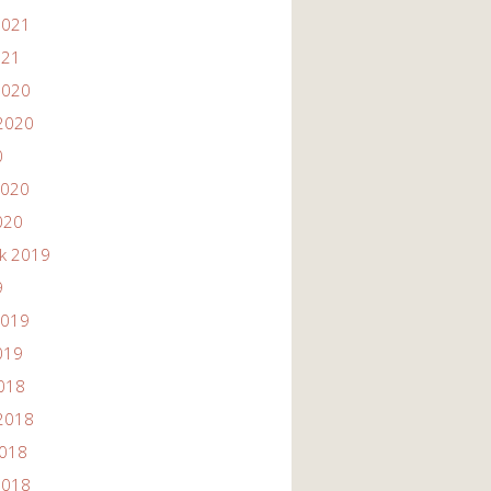
2021
021
2020
2020
0
2020
020
ik 2019
9
2019
019
2018
2018
2018
2018