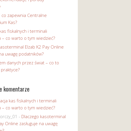
w
i co zapewnia Centralne
ium Kas?
kas fiskalnych i terminali
h – co warto o tym wiedzieć?
asoterminal Elzab K2 Pay Online
 na uwagę podatników?
em danych przez świat – co to
 praktyce?
e komentarze
acja kas fiskalnych i terminali
h – co warto o tym wiedzieć?
iorczy_01
-
Dlaczego kasoterminal
ay Online zasługuje na uwagę
w?