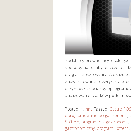
Podatnicy prowadzący lokale gas
sposoby na to, aby jeszcze bard
osiągać lepsze wyniki. A okazuje 
Zaawansowane rozwiązania technol
przykłady? Chociażby oprogramow
analizowanie skutków podejmow
Posted in:
Inne
Tagged:
Gastro PO
oprogramowanie do gastronomii
,
Softech
,
program dla gastronomii
,
gastronomiczny
,
program Softech
,