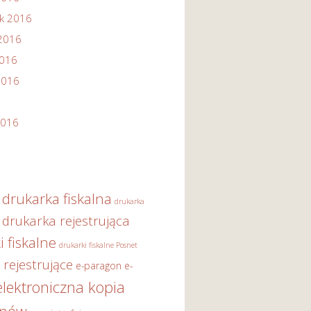
ik 2016
2016
2016
2016
2016
drukarka fiskalna
drukarka
drukarka rejestrująca
i fiskalne
drukarki fiskalne Posnet
 rejestrujące
e-paragon
e-
elektroniczna kopia