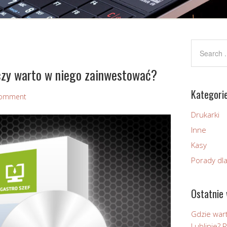
czy warto w niego zainwestować?
Kategori
Comment
Drukarki
Inne
Kasy
Porady dl
Ostatnie 
Gdzie wart
Lublinie?