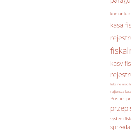
parag
komunikac
kasa fi
rejest
fiska
kasy fi
rejest
fiskalne
mobiln
najtańsza kasa
Posnet
pr
przepi
system fisk
sprzeda