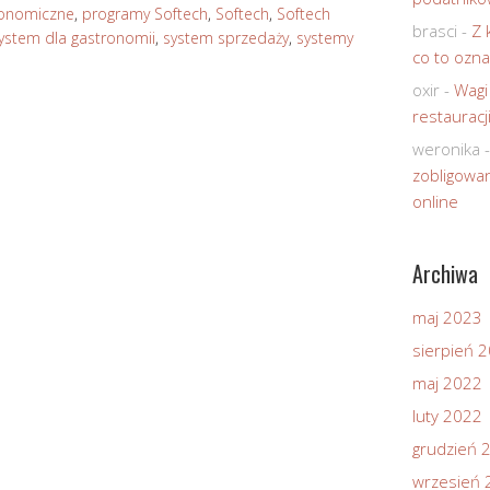
ronomiczne
,
programy Softech
,
Softech
,
Softech
brasci
-
Z 
ystem dla gastronomii
,
system sprzedaży
,
systemy
co to ozna
oxir
-
Wagi
restauracj
weronika
zobligowan
online
Archiwa
maj 2023
sierpień 
maj 2022
luty 2022
grudzień 
wrzesień 