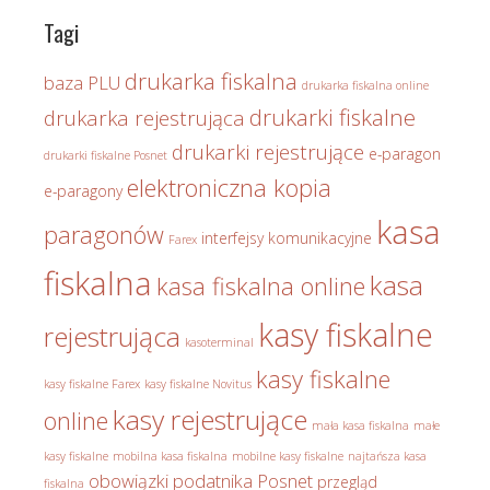
Tagi
drukarka fiskalna
baza PLU
drukarka fiskalna online
drukarki fiskalne
drukarka rejestrująca
drukarki rejestrujące
e-paragon
drukarki fiskalne Posnet
elektroniczna kopia
e-paragony
kasa
paragonów
interfejsy komunikacyjne
Farex
fiskalna
kasa
kasa fiskalna online
kasy fiskalne
rejestrująca
kasoterminal
kasy fiskalne
kasy fiskalne Farex
kasy fiskalne Novitus
kasy rejestrujące
online
mała kasa fiskalna
małe
kasy fiskalne
mobilna kasa fiskalna
mobilne kasy fiskalne
najtańsza kasa
obowiązki podatnika
Posnet
przegląd
fiskalna