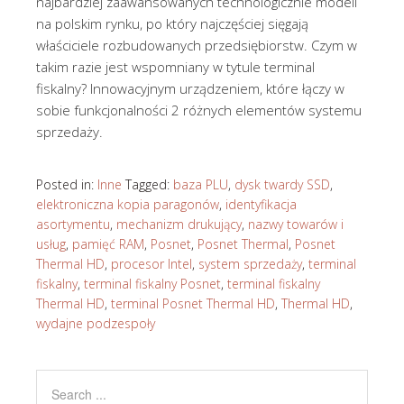
najbardziej zaawansowanych technologicznie modeli
na polskim rynku, po który najczęściej sięgają
właściciele rozbudowanych przedsiębiorstw. Czym w
takim razie jest wspomniany w tytule terminal
fiskalny? Innowacyjnym urządzeniem, które łączy w
sobie funkcjonalności 2 różnych elementów systemu
sprzedaży.
Posted in:
Inne
Tagged:
baza PLU
,
dysk twardy SSD
,
elektroniczna kopia paragonów
,
identyfikacja
asortymentu
,
mechanizm drukujący
,
nazwy towarów i
usług
,
pamięć RAM
,
Posnet
,
Posnet Thermal
,
Posnet
Thermal HD
,
procesor Intel
,
system sprzedaży
,
terminal
fiskalny
,
terminal fiskalny Posnet
,
terminal fiskalny
Thermal HD
,
terminal Posnet Thermal HD
,
Thermal HD
,
wydajne podzespoły