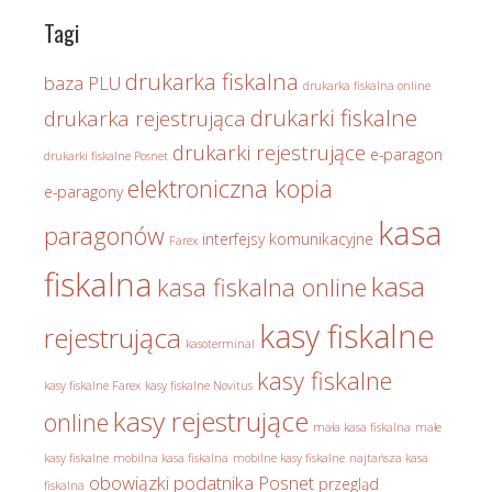
Tagi
drukarka fiskalna
baza PLU
drukarka fiskalna online
drukarki fiskalne
drukarka rejestrująca
drukarki rejestrujące
e-paragon
drukarki fiskalne Posnet
elektroniczna kopia
e-paragony
kasa
paragonów
interfejsy komunikacyjne
Farex
fiskalna
kasa
kasa fiskalna online
kasy fiskalne
rejestrująca
kasoterminal
kasy fiskalne
kasy fiskalne Farex
kasy fiskalne Novitus
kasy rejestrujące
online
mała kasa fiskalna
małe
kasy fiskalne
mobilna kasa fiskalna
mobilne kasy fiskalne
najtańsza kasa
obowiązki podatnika
Posnet
przegląd
fiskalna