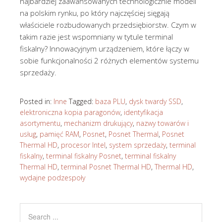
najbardziej zaawansowanych technologicznie modeli
na polskim rynku, po który najczęściej sięgają
właściciele rozbudowanych przedsiębiorstw. Czym w
takim razie jest wspomniany w tytule terminal
fiskalny? Innowacyjnym urządzeniem, które łączy w
sobie funkcjonalności 2 różnych elementów systemu
sprzedaży.
Posted in:
Inne
Tagged:
baza PLU
,
dysk twardy SSD
,
elektroniczna kopia paragonów
,
identyfikacja
asortymentu
,
mechanizm drukujący
,
nazwy towarów i
usług
,
pamięć RAM
,
Posnet
,
Posnet Thermal
,
Posnet
Thermal HD
,
procesor Intel
,
system sprzedaży
,
terminal
fiskalny
,
terminal fiskalny Posnet
,
terminal fiskalny
Thermal HD
,
terminal Posnet Thermal HD
,
Thermal HD
,
wydajne podzespoły