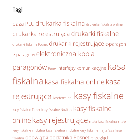
Tagi
drukarka fiskalna
baza PLU
drukarka fiskalna online
drukarki fiskalne
drukarka rejestrująca
drukarki rejestrujące
e-paragon
drukarki fiskalne Posnet
elektroniczna kopia
e-paragony
kasa
paragonów
interfejsy komunikacyjne
Farex
fiskalna
kasa
kasa fiskalna online
kasy fiskalne
rejestrująca
kasoterminal
kasy fiskalne
kasy fiskalne Farex
kasy fiskalne Novitus
kasy rejestrujące
online
mała kasa fiskalna
małe
kasy fiskalne
mobilna kasa fiskalna
mobilne kasy fiskalne
najtańsza kasa
obowiązki podatnika
Posnet
przegląd
fiskalna