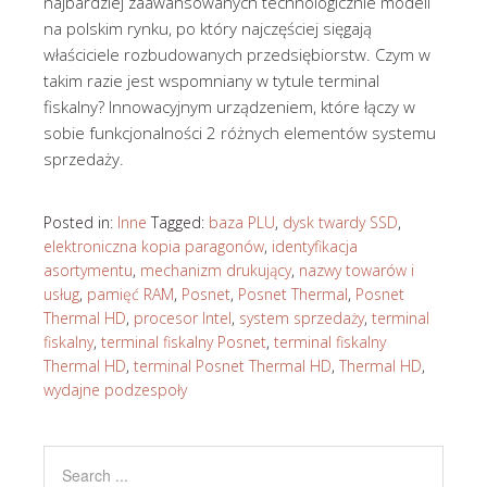
najbardziej zaawansowanych technologicznie modeli
na polskim rynku, po który najczęściej sięgają
właściciele rozbudowanych przedsiębiorstw. Czym w
takim razie jest wspomniany w tytule terminal
fiskalny? Innowacyjnym urządzeniem, które łączy w
sobie funkcjonalności 2 różnych elementów systemu
sprzedaży.
Posted in:
Inne
Tagged:
baza PLU
,
dysk twardy SSD
,
elektroniczna kopia paragonów
,
identyfikacja
asortymentu
,
mechanizm drukujący
,
nazwy towarów i
usług
,
pamięć RAM
,
Posnet
,
Posnet Thermal
,
Posnet
Thermal HD
,
procesor Intel
,
system sprzedaży
,
terminal
fiskalny
,
terminal fiskalny Posnet
,
terminal fiskalny
Thermal HD
,
terminal Posnet Thermal HD
,
Thermal HD
,
wydajne podzespoły