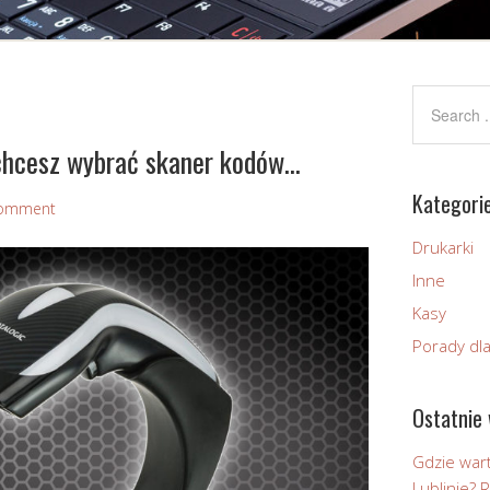
 chcesz wybrać skaner kodów…
Kategori
omment
Drukarki
Inne
Kasy
Porady dl
Ostatnie 
Gdzie wart
Lublinie?