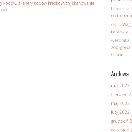
ry kodów
,
skanery kodów kreskowych
,
skanowanie
brasci
-
Z 
o id
co to ozna
oxir
-
Wagi
restauracj
weronika
zobligowan
online
Archiwa
maj 2023
sierpień 
maj 2022
luty 2022
grudzień 
wrzesień 