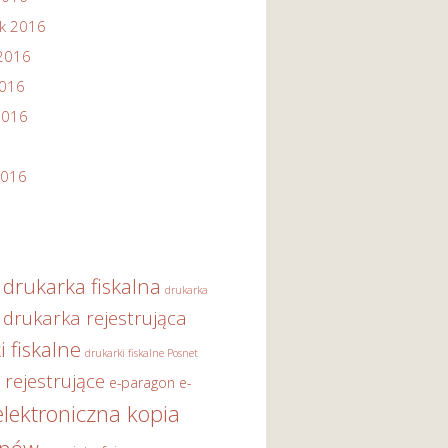
ik 2016
2016
2016
2016
2016
drukarka fiskalna
drukarka
drukarka rejestrująca
i fiskalne
drukarki fiskalne Posnet
 rejestrujące
e-paragon
e-
elektroniczna kopia