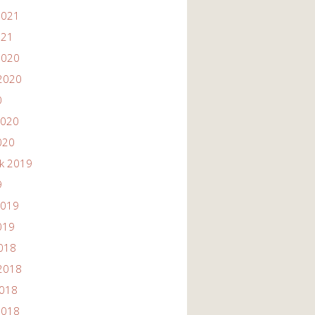
2021
021
2020
2020
0
2020
020
ik 2019
9
2019
019
2018
2018
2018
2018