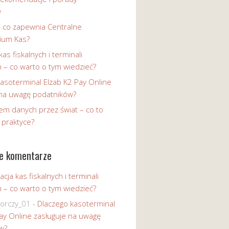
w
i co zapewnia Centralne
ium Kas?
kas fiskalnych i terminali
h – co warto o tym wiedzieć?
asoterminal Elzab K2 Pay Online
 na uwagę podatników?
em danych przez świat – co to
 praktyce?
e komentarze
acja kas fiskalnych i terminali
h – co warto o tym wiedzieć?
iorczy_01
-
Dlaczego kasoterminal
ay Online zasługuje na uwagę
w?