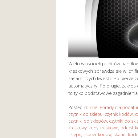
Wielu właścicieli punktów handlo
kreskowych sprawdzą się w ich f
zasadniczych kwestii. Po pierwsz
automatyczny. Po drugie, zakres
to tylko podstawowe zagadnienia
Posted in:
Inne
,
Porady dla podatn
czytnik do sklepu
,
czytnik kodów
,
c
czytniki do sklepów
,
czytniki do sk
kreskowy
,
kody kreskowe
,
odczyt 
sklepu
,
skaner kodów
,
skaner kod