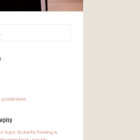
e
a podatników
wpisy
o kupić drukarkę fiskalną w
 Rekomendacje i porady