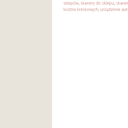
sklepów
,
skanery do sklepu
,
skane
kodów kreskowych
,
urządzenie aut