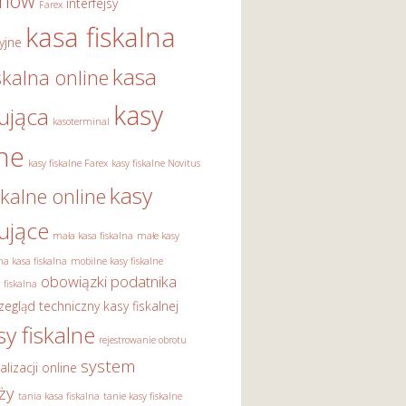
onów
interfejsy
Farex
kasa fiskalna
yjne
kasa
skalna online
kasy
rująca
kasoterminal
lne
kasy fiskalne Farex
kasy fiskalne Novitus
kasy
skalne online
rujące
mała kasa fiskalna
małe kasy
a kasa fiskalna
mobilne kasy fiskalne
obowiązki podatnika
 fiskalna
zegląd techniczny kasy fiskalnej
sy fiskalne
rejestrowanie obrotu
system
alizacji online
ży
tania kasa fiskalna
tanie kasy fiskalne