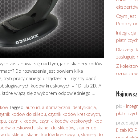
ekspertó
Czym jest 
Repozytor
Integracja 
płatniczyc
Dlaczego k
zasługuje
wych zastanawia się nad tym, jakie skanery kodów
Z kolektor
irmach? Do rozważenia jest bowiem kilka
oznacza w
e, tryb pracy danego urządzenia – ręczny bądź
 obsługiwanych kodów kreskowych – 1D lub 2D. A
Najnowsz
, które wiążą się z wyborem odpowiedniego …
pix
-
Integr
ików
Tagged:
auto id
,
automatyczna identyfikacja
,
płatniczyc
zytnik kodów do sklepu
,
czytnik kodów kreskowych
,
lepu
,
czytniki kodów
,
czytniki kodów kreskowych
,
kod
przedsięb
kodów kreskowych
,
skaner do sklepów
,
skaner do
Elzab K2 P
ów do sklepu
,
skaner kodów kreskowych
,
skanery do
podatnikó