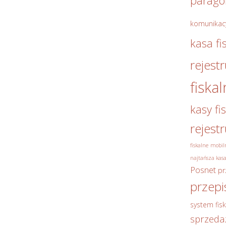
parag
komunikac
kasa fi
rejest
fiska
kasy fi
rejest
fiskalne
mobiln
najtańsza kasa
Posnet
pr
przepi
system fisk
sprzeda