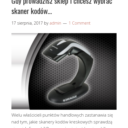
Gdy prowadzisz sklep i chcesz wybrać
skaner kodów…
17 sierpnia, 2017
by
admin
1 Comment
Wielu właścicieli punktów handlowych zastanawia się
nad tym, jakie skanery kodów kreskowych sprawdzą