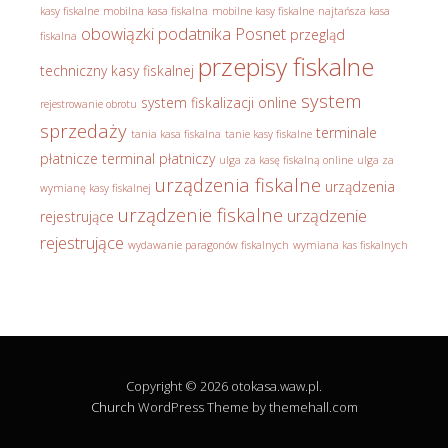
kasy fiskalne
mobilna kasa fiskalna
mobilne kasy fiskalne
najtańsza kasa
obowiązki podatnika
Posnet
przegląd
fiskalna
przepisy fiskalne
techniczny kasy fiskalnej
system
system fiskalizacji online
rejestrowanie obrotu
sprzedaży
terminale
tania kasa fiskalna
tanie kasy fiskalne
płatnicze
terminal płatniczy
ulga za kasę fiskalną online
ulga za
urządzenia fiskalne
urządzenia
wymianę kasy fiskalnej
urządzenie fiskalne
urządzenie
rejestrujące
rejestrujące
wydawanie paragonów fiskalnych
wymiana kas fiskalnych
Copyright © 2026 otokasa.waw.pl.
Church
WordPress Theme by themehall.com