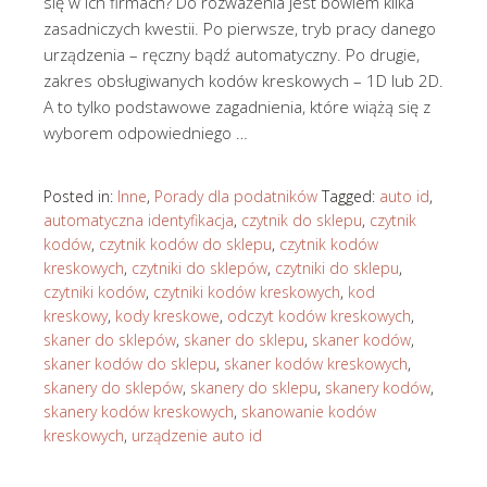
się w ich firmach? Do rozważenia jest bowiem kilka
zasadniczych kwestii. Po pierwsze, tryb pracy danego
urządzenia – ręczny bądź automatyczny. Po drugie,
zakres obsługiwanych kodów kreskowych – 1D lub 2D.
A to tylko podstawowe zagadnienia, które wiążą się z
wyborem odpowiedniego …
Posted in:
Inne
,
Porady dla podatników
Tagged:
auto id
,
automatyczna identyfikacja
,
czytnik do sklepu
,
czytnik
kodów
,
czytnik kodów do sklepu
,
czytnik kodów
kreskowych
,
czytniki do sklepów
,
czytniki do sklepu
,
czytniki kodów
,
czytniki kodów kreskowych
,
kod
kreskowy
,
kody kreskowe
,
odczyt kodów kreskowych
,
skaner do sklepów
,
skaner do sklepu
,
skaner kodów
,
skaner kodów do sklepu
,
skaner kodów kreskowych
,
skanery do sklepów
,
skanery do sklepu
,
skanery kodów
,
skanery kodów kreskowych
,
skanowanie kodów
kreskowych
,
urządzenie auto id