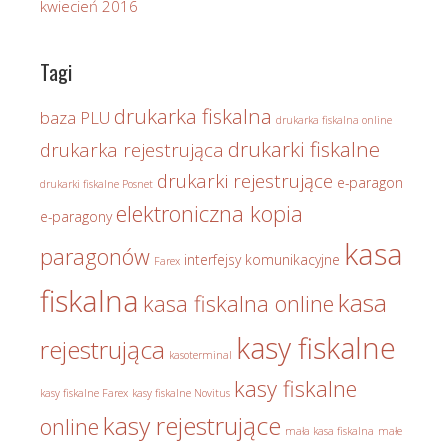
kwiecień 2016
Tagi
drukarka fiskalna
baza PLU
drukarka fiskalna online
drukarki fiskalne
drukarka rejestrująca
drukarki rejestrujące
e-paragon
drukarki fiskalne Posnet
elektroniczna kopia
e-paragony
kasa
paragonów
interfejsy komunikacyjne
Farex
fiskalna
kasa
kasa fiskalna online
kasy fiskalne
rejestrująca
kasoterminal
kasy fiskalne
kasy fiskalne Farex
kasy fiskalne Novitus
kasy rejestrujące
online
mała kasa fiskalna
małe