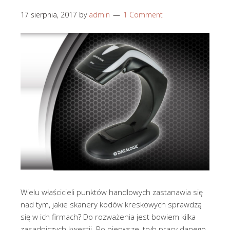
17 sierpnia, 2017
by
admin
1 Comment
Wielu właścicieli punktów handlowych zastanawia się
nad tym, jakie skanery kodów kreskowych sprawdzą
się w ich firmach? Do rozważenia jest bowiem kilka
zasadniczych kwestii. Po pierwsze, tryb pracy danego