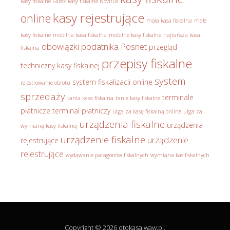
kasy fiskalne Farex
kasy fiskalne Novitus
kasy rejestrujące
online
mała kasa fiskalna
małe
kasy fiskalne
mobilna kasa fiskalna
mobilne kasy fiskalne
najtańsza kasa
obowiązki podatnika
Posnet
przegląd
fiskalna
przepisy fiskalne
techniczny kasy fiskalnej
system
system fiskalizacji online
rejestrowanie obrotu
sprzedaży
terminale
tania kasa fiskalna
tanie kasy fiskalne
płatnicze
terminal płatniczy
ulga za kasę fiskalną online
ulga za
urządzenia fiskalne
urządzenia
wymianę kasy fiskalnej
urządzenie fiskalne
urządzenie
rejestrujące
rejestrujące
wydawanie paragonów fiskalnych
wymiana kas fiskalnych
Copyright © 2026 otokasa.waw.pl.