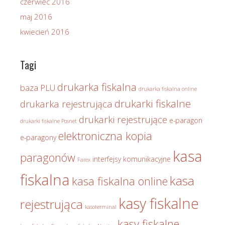
czerwiec 2016
maj 2016
kwiecień 2016
Tagi
drukarka fiskalna
baza PLU
drukarka fiskalna online
drukarki fiskalne
drukarka rejestrująca
drukarki rejestrujące
e-paragon
drukarki fiskalne Posnet
elektroniczna kopia
e-paragony
kasa
paragonów
interfejsy komunikacyjne
Farex
fiskalna
kasa
kasa fiskalna online
kasy fiskalne
rejestrująca
kasoterminal
kasy fiskalne