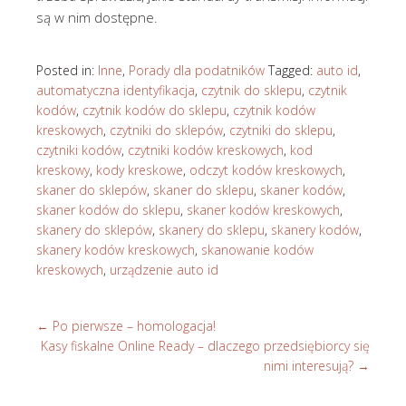
są w nim dostępne.
Posted in:
Inne
,
Porady dla podatników
Tagged:
auto id
,
automatyczna identyfikacja
,
czytnik do sklepu
,
czytnik
kodów
,
czytnik kodów do sklepu
,
czytnik kodów
kreskowych
,
czytniki do sklepów
,
czytniki do sklepu
,
czytniki kodów
,
czytniki kodów kreskowych
,
kod
kreskowy
,
kody kreskowe
,
odczyt kodów kreskowych
,
skaner do sklepów
,
skaner do sklepu
,
skaner kodów
,
skaner kodów do sklepu
,
skaner kodów kreskowych
,
skanery do sklepów
,
skanery do sklepu
,
skanery kodów
,
skanery kodów kreskowych
,
skanowanie kodów
kreskowych
,
urządzenie auto id
←
Po pierwsze – homologacja!
Kasy fiskalne Online Ready – dlaczego przedsiębiorcy się
nimi interesują?
→