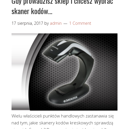
Gdy prowadzisz sklep i chcesz wybrać
skaner kodów…
17 sierpnia, 2017
by
admin
1 Comment
Wielu właścicieli punktów handlowych zastanawia się
nad tym, jakie skanery kodów kreskowych sprawdzą