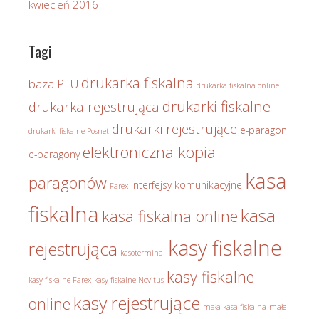
kwiecień 2016
Tagi
drukarka fiskalna
baza PLU
drukarka fiskalna online
drukarki fiskalne
drukarka rejestrująca
drukarki rejestrujące
e-paragon
drukarki fiskalne Posnet
elektroniczna kopia
e-paragony
kasa
paragonów
interfejsy komunikacyjne
Farex
fiskalna
kasa
kasa fiskalna online
kasy fiskalne
rejestrująca
kasoterminal
kasy fiskalne
kasy fiskalne Farex
kasy fiskalne Novitus
kasy rejestrujące
online
mała kasa fiskalna
małe