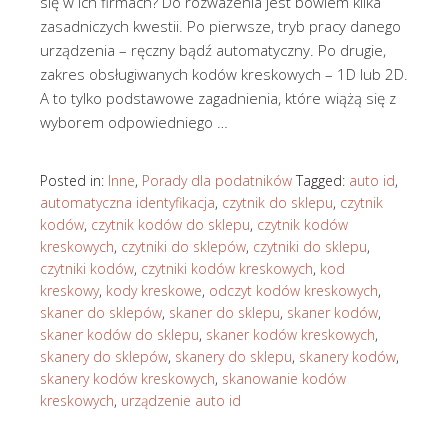
się w ich firmach? Do rozważenia jest bowiem kilka
zasadniczych kwestii. Po pierwsze, tryb pracy danego
urządzenia – ręczny bądź automatyczny. Po drugie,
zakres obsługiwanych kodów kreskowych – 1D lub 2D.
A to tylko podstawowe zagadnienia, które wiążą się z
wyborem odpowiedniego …
Posted in:
Inne
,
Porady dla podatników
Tagged:
auto id
,
automatyczna identyfikacja
,
czytnik do sklepu
,
czytnik
kodów
,
czytnik kodów do sklepu
,
czytnik kodów
kreskowych
,
czytniki do sklepów
,
czytniki do sklepu
,
czytniki kodów
,
czytniki kodów kreskowych
,
kod
kreskowy
,
kody kreskowe
,
odczyt kodów kreskowych
,
skaner do sklepów
,
skaner do sklepu
,
skaner kodów
,
skaner kodów do sklepu
,
skaner kodów kreskowych
,
skanery do sklepów
,
skanery do sklepu
,
skanery kodów
,
skanery kodów kreskowych
,
skanowanie kodów
kreskowych
,
urządzenie auto id