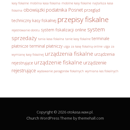
kasy fiskalne
mobilna kasa fiskalna
mobilne kasy fiskalne
najtańsza kasa
obowiązki podatnika
Posnet
przegląd
fiskalna
przepisy fiskalne
techniczny kasy fiskalnej
system
system fiskalizacji online
rejestrowanie obrotu
sprzedaży
terminale
tania kasa fiskalna
tanie kasy fiskalne
płatnicze
terminal płatniczy
ulga za kasę fiskalną online
ulga za
urządzenia fiskalne
urządzenia
wymianę kasy fiskalnej
urządzenie fiskalne
urządzenie
rejestrujące
rejestrujące
wydawanie paragonów fiskalnych
wymiana kas fiskalnych
Copyright © 2026 otokasa.waw.pl.
Church
WordPress Theme by themehall.com