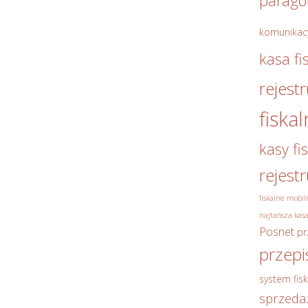
parag
komunikac
kasa fi
rejest
fiska
kasy fi
rejest
fiskalne
mobiln
najtańsza kasa
Posnet
pr
przepi
system fisk
sprzeda