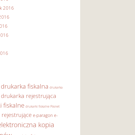
ik 2016
2016
2016
2016
2016
drukarka fiskalna
drukarka
drukarka rejestrująca
i fiskalne
drukarki fiskalne Posnet
 rejestrujące
e-paragon
e-
elektroniczna kopia