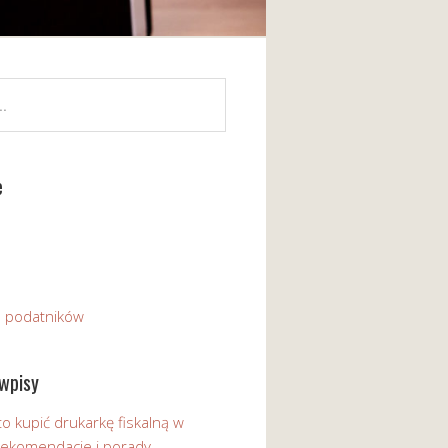
e
a podatników
wpisy
o kupić drukarkę fiskalną w
 Rekomendacje i porady