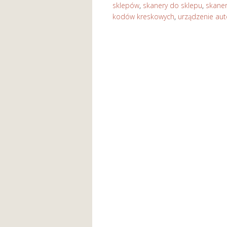
sklepów
,
skanery do sklepu
,
skane
kodów kreskowych
,
urządzenie aut