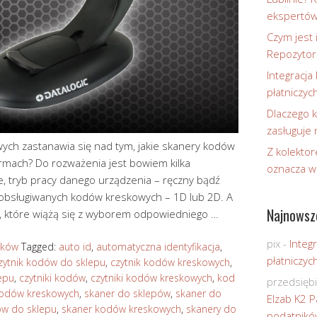
ekspertó
Czym jest 
Repozytor
Integracja 
płatniczyc
Dlaczego k
zasługuje
wych zastanawia się nad tym, jakie skanery kodów
Z kolektor
irmach? Do rozważenia jest bowiem kilka
oznacza w
e, tryb pracy danego urządzenia – ręczny bądź
 obsługiwanych kodów kreskowych – 1D lub 2D. A
Najnowsz
, które wiążą się z wyborem odpowiedniego …
pix
-
Integr
ików
Tagged:
auto id
,
automatyczna identyfikacja
,
płatniczyc
zytnik kodów do sklepu
,
czytnik kodów kreskowych
,
lepu
,
czytniki kodów
,
czytniki kodów kreskowych
,
kod
przedsięb
kodów kreskowych
,
skaner do sklepów
,
skaner do
Elzab K2 P
ów do sklepu
,
skaner kodów kreskowych
,
skanery do
podatnikó