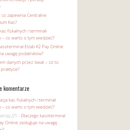
w
i co zapewnia Centralne
ium Kas?
kas fiskalnych i terminali
h – co warto o tym wiedzieć?
asoterminal Elzab K2 Pay Online
 na uwagę podatników?
em danych przez świat – co to
 praktyce?
e komentarze
acja kas fiskalnych i terminali
h – co warto o tym wiedzieć?
iorczy_01
-
Dlaczego kasoterminal
ay Online zasługuje na uwagę
w?