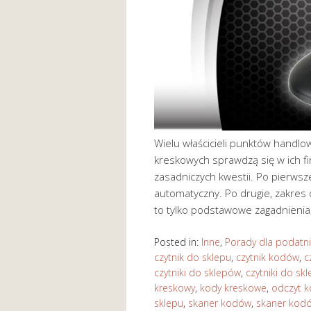
Wielu właścicieli punktów handlo
kreskowych sprawdzą się w ich f
zasadniczych kwestii. Po pierwsz
automatyczny. Po drugie, zakres
to tylko podstawowe zagadnienia
Posted in:
Inne
,
Porady dla podatn
czytnik do sklepu
,
czytnik kodów
,
c
czytniki do sklepów
,
czytniki do sk
kreskowy
,
kody kreskowe
,
odczyt 
sklepu
,
skaner kodów
,
skaner kod