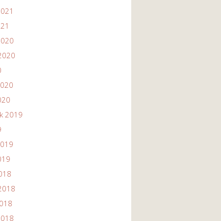
2021
021
2020
2020
0
2020
020
ik 2019
9
2019
019
2018
2018
2018
2018