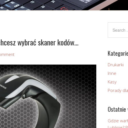
 chcesz wybrać skaner kodów…
Kategori
omment
Drukarki
Inne
Kasy
Porady dl
Ostatnie 
Gdzie wart
Lublinie?