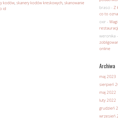
ry kodów
,
skanery kodów kreskowych
,
skanowanie
brasci
-
Z 
o id
co to ozna
oxir
-
Wagi
restauracj
weronika
zobligowan
online
Archiwa
maj 2023
sierpień 
maj 2022
luty 2022
grudzień 
wrzesień 