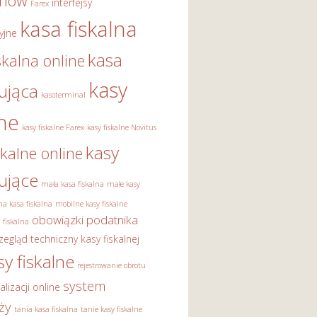
onów
interfejsy
Farex
kasa fiskalna
yjne
kasa
skalna online
kasy
rująca
kasoterminal
lne
kasy fiskalne Farex
kasy fiskalne Novitus
kasy
skalne online
rujące
mała kasa fiskalna
małe kasy
a kasa fiskalna
mobilne kasy fiskalne
obowiązki podatnika
 fiskalna
zegląd techniczny kasy fiskalnej
sy fiskalne
rejestrowanie obrotu
system
alizacji online
ży
tania kasa fiskalna
tanie kasy fiskalne